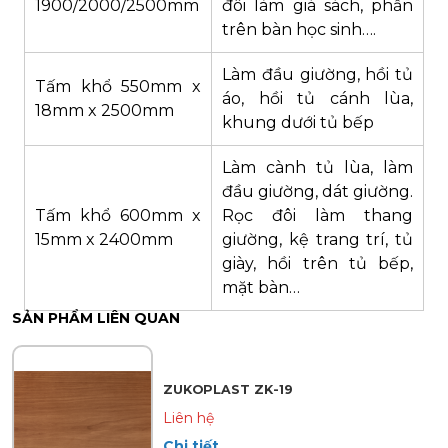
1900/2000/2500mm
đôi làm giá sách, phần
trên bàn học sinh….
Làm đầu giường, hồi tủ
Tấm khổ 550mm x
áo, hồi tủ cánh lùa,
18mm x 2500mm
khung dưới tủ bếp
Làm cành tủ lùa, làm
đầu giường, dát giường.
Tấm khổ 600mm x
Rọc đôi làm thang
15mm x 2400mm
giường, kệ trang trí, tủ
giày, hồi trên tủ bếp,
mặt bàn…
SẢN PHẨM LIÊN QUAN
ZUKOPLAST ZK-19
Liên hệ
Chi tiết