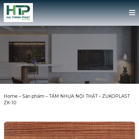
Home
–
Sản phẩm
–
TẤM NHỰA NỘI THẤT
–
ZUKOPLAST
ZK-10