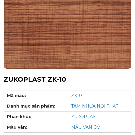
ZUKOPLAST ZK-10
Mã màu:
ZK10
Danh mục sản phẩm:
TẤM NHỰA NỘI THẤT
Phân khúc:
ZUKOPLAST
Màu vân:
MÀU VÂN GỖ