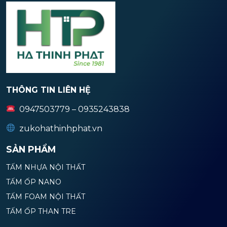
THÔNG TIN LIÊN HỆ
0947503779 – 0935243838
zukohathinhphat.vn
SẢN PHẨM
TẤM NHỰA NỘI THẤT
TẤM ỐP NANO
TẤM FOAM NỘI THẤT
TẤM ỐP THAN TRE