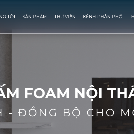
́NG TÔI
SẢN PHẨM
THƯ VIỆN
KÊNH PHÂN PHỐI
H
ẤM FOAM NỘI TH
H - ĐỒNG BỘ CHO M