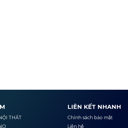
̉M
LIÊN KẾT NHANH
NỘI THẤT
Chính sách bảo mật
NO
Liên hệ