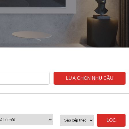
LỰA CHỌN NHU CẦU
LỌC