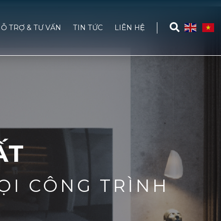
Ỗ TRỢ & TƯ VẤN
TIN TỨC
LIÊN HỆ
ẤT
ỌI CÔNG TRÌNH