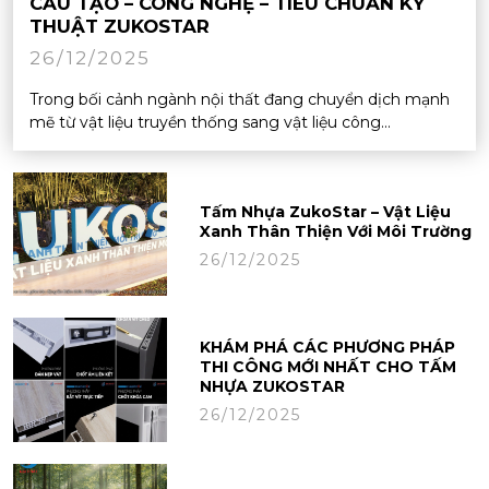
CẤU TẠO – CÔNG NGHỆ – TIÊU CHUẨN KỸ
THUẬT ZUKOSTAR
26/12/2025
Trong bối cảnh ngành nội thất đang chuyển dịch mạnh
mẽ từ vật liệu truyền thống sang vật liệu công...
Tấm Nhựa ZukoStar – Vật Liệu
Xanh Thân Thiện Với Môi Trường
26/12/2025
KHÁM PHÁ CÁC PHƯƠNG PHÁP
THI CÔNG MỚI NHẤT CHO TẤM
NHỰA ZUKOSTAR
26/12/2025