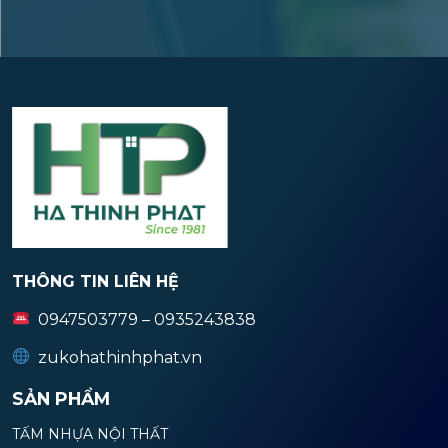
THÔNG TIN LIÊN HỆ
0947503779 – 0935243838
zukohathinhphat.vn
SẢN PHẨM
TẤM NHỰA NỘI THẤT