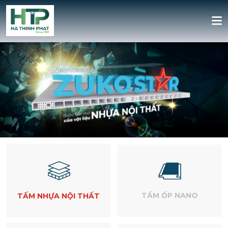
TẤM ỐP NANO
TẤM NHỰA NỘI THẤT