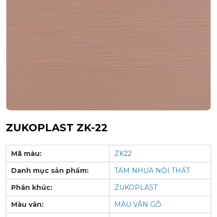
ZUKOPLAST ZK-22
Mã màu:
ZK22
Danh mục sản phẩm:
TẤM NHỰA NỘI THẤT
Phân khúc:
ZUKOPLAST
Màu vân:
MÀU VÂN GỖ