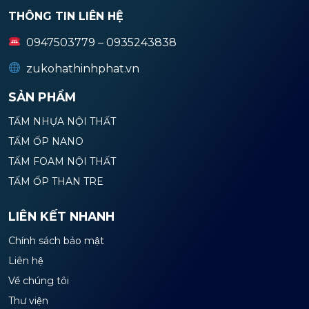
THÔNG TIN LIÊN HỆ
0947503779 – 0935243838
zukohathinhphat.vn
SẢN PHẨM
TẤM NHỰA NỘI THẤT
TẤM ỐP NANO
TẤM FOAM NỘI THẤT
TẤM ỐP THAN TRE
LIÊN KẾT NHANH
Chính sách bảo mật
Liên hệ
Về chúng tôi
Thư viện