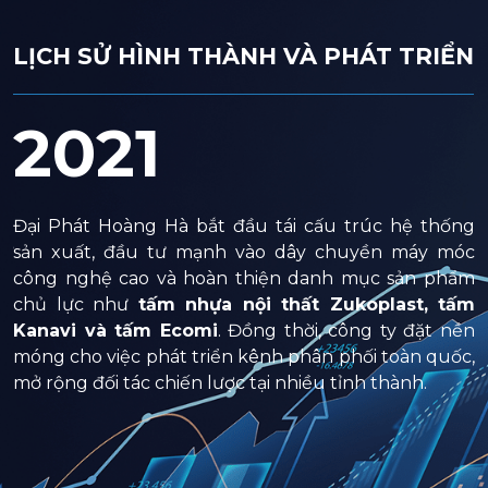
LỊCH SỬ HÌNH THÀNH VÀ PHÁT TRIỂN
2021
ởi
Đại Phát Hoàng Hà bắt đầu tái cấu trúc hệ thống
Đ
hứ
sản xuất, đầu tư mạnh vào dây chuyền máy móc
q
ây
công nghệ cao và hoàn thiện danh mục sản phẩm
n
ng
chủ lực như
tấm nhựa nội thất Zukoplast, tấm
t
ng
Kanavi và tấm Ecomi
. Đồng thời, công ty đặt nền
b
ại
móng cho việc phát triển kênh phân phối toàn quốc,
t
ểm
mở rộng đối tác chiến lược tại nhiều tỉnh thành.
h
i
,
C
ợc
m
 –
t
ng
t