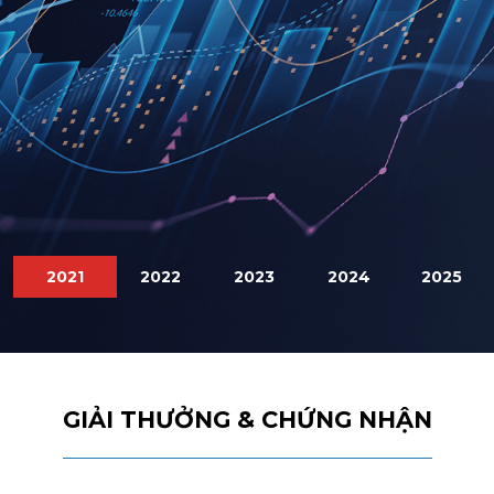
Đ
đ
v
s
t
2021
2022
2023
2024
2025
GIẢI THƯỞNG & CHỨNG NHẬN