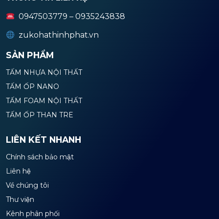
0947503779 – 0935243838
zukohathinhphat.vn
SẢN PHẨM
TẤM NHỰA NỘI THẤT
TẤM ỐP NANO
TẤM FOAM NỘI THẤT
TẤM ỐP THAN TRE
LIÊN KẾT NHANH
Chính sách bảo mật
Liên hệ
Về chúng tôi
Thư viện
Kênh phân phối