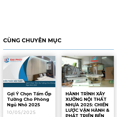
CÙNG CHUYÊN MỤC
Gợi Ý Chọn Tấm Ốp
HÀNH TRÌNH XÂY
Tường Cho Phòng
XƯỞNG NỘI THẤT
Ngủ Nhỏ 2025
NHỰA 2025: CHIẾN
LƯỢC VẬN HÀNH &
10/05/2025
PHÁT TRIỂN BỀN