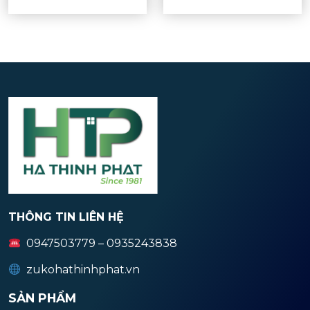
THÔNG TIN LIÊN HỆ
0947503779 – 0935243838
zukohathinhphat.vn
SẢN PHẨM