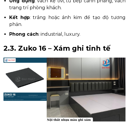
Ứng dụng
: vách kệ tivi, tủ bếp cánh phẳng, vách
trang trí phòng khách.
Kết hợp
: trắng hoặc ánh kim để tạo độ tương
phản.
Phong cách
: industrial, luxury.
2.3. Zuko 16 – Xám ghi tinh tế