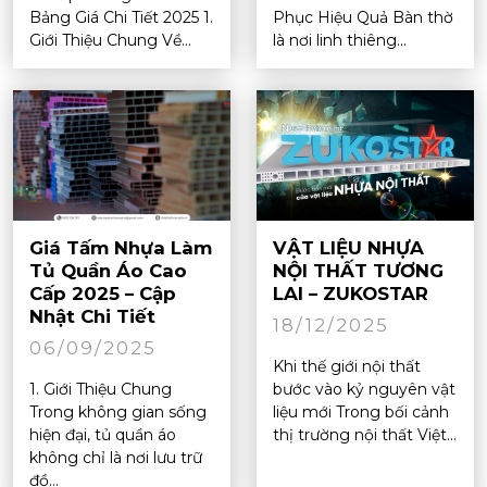
Bảng Giá Chi Tiết 2025 1.
Phục Hiệu Quả Bàn thờ
Giới Thiệu Chung Về...
là nơi linh thiêng...
Giá Tấm Nhựa Làm
VẬT LIỆU NHỰA
Tủ Quần Áo Cao
NỘI THẤT TƯƠNG
Cấp 2025 – Cập
LAI – ZUKOSTAR
Nhật Chi Tiết
18/12/2025
06/09/2025
Khi thế giới nội thất
1. Giới Thiệu Chung
bước vào kỷ nguyên vật
Trong không gian sống
liệu mới Trong bối cảnh
hiện đại, tủ quần áo
thị trường nội thất Việt...
không chỉ là nơi lưu trữ
đồ...