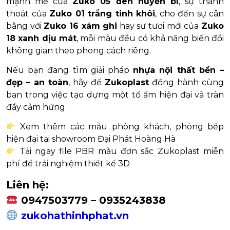
mạnh mẽ của
Zuko 05 đen huyền bí
, sự thanh
thoát của
Zuko 01 trắng tinh khôi
, cho đến sự cân
bằng với
Zuko 16 xám ghi
hay sự tươi mới của
Zuko
18 xanh dịu mát
, mỗi màu đều có khả năng biến đổi
không gian theo phong cách riêng.
Nếu bạn đang tìm giải pháp
nhựa nội thất bền –
đẹp – an toàn
, hãy để
Zukoplast
đồng hành cùng
bạn trong việc tạo dựng một tổ ấm hiện đại và tràn
đầy cảm hứng.
Xem thêm các mẫu phòng khách, phòng bếp
hiện đại tại showroom Đại Phát Hoàng Hà
Tải ngay file PBR màu đơn sắc Zukoplast miễn
phí để trải nghiệm thiết kế 3D
Liên hệ:
0947503779 – 0935243838
zukohathinhphat.vn