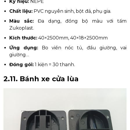
Ký hiệu:
NEPE
Chất liệu:
PVC nguyên sinh, bột đá, phụ gia.
Màu sắc:
Đa dạng, đồng bộ màu với tấm
Zukoplast.
Kích thước:
40×2500mm, 40×18×2500mm
Ứng dụng:
Bo viền nóc tủ, đầu giường, vai
giường…
Đóng gói:
1 kiện = 30 thanh.
2.11.
Bánh xe cửa lùa