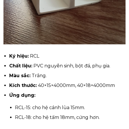
Ký hiệu:
RCL
Chất liệu:
PVC nguyên sinh, bột đá, phụ gia.
Màu sắc:
Trắng.
Kích thước:
40×15×4000mm, 40×18×4000mm
Ứng dụng:
RCL-15: cho hệ cánh lùa 15mm.
RCL-18: cho hệ tấm 18mm, cứng hơn.