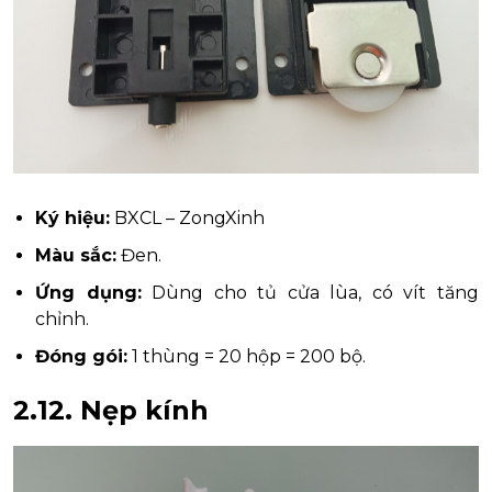
Ký hiệu:
BXCL – ZongXinh
Màu sắc:
Đen.
Ứng dụng:
Dùng cho tủ cửa lùa, có vít tăng
chỉnh.
Đóng gói:
1 thùng = 20 hộp = 200 bộ.
2.12.
Nẹp kính