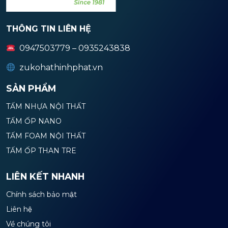
THÔNG TIN LIÊN HỆ
0947503779 – 0935243838
zukohathinhphat.vn
SẢN PHẨM
TẤM NHỰA NỘI THẤT
TẤM ỐP NANO
TẤM FOAM NỘI THẤT
TẤM ỐP THAN TRE
LIÊN KẾT NHANH
Chính sách bảo mật
Liên hệ
Về chúng tôi