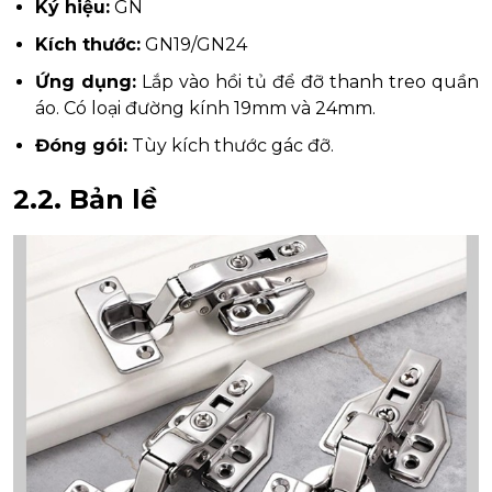
Ký hiệu:
GN
Kích thước:
GN19/GN24
Ứng dụng:
Lắp vào hồi tủ để đỡ thanh treo quần
áo. Có loại đường kính 19mm và 24mm.
Đóng gói:
Tùy kích thước gác đỡ.
2.2.
Bản lề