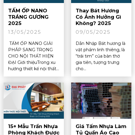
TẤM ỐP NANO
Thay Bát Hương
TRÁNG GƯƠNG
Có Ảnh Hưởng Gì
2025
Không? 2025
13/05/2025
09/05/2025
TẤM ỐP NANO GIẢI
Dẫn Nhập Bát hương là
PHÁP SANG TRỌNG
vật phẩm linh thiêng, là
CHO NỘI THẤT HIỆN
“trái tim” của bàn thờ
ĐẠI Giới thiệuTrong xu
gia tiên, tượng trưng
hướng thiết kế nội thất...
cho...
15+ Mẫu Trần Nhựa
Giá Tấm Nhựa Làm
Phòng Khách Được
Tủ Quần Áo Cao