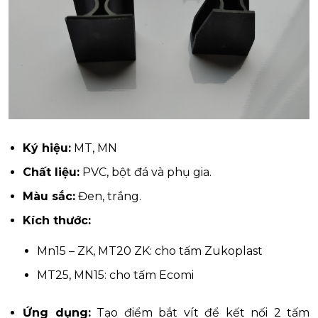
Ký hiệu:
MT, MN
Chất liệu:
PVC, bột đá và phụ gia.
Màu sắc:
Đen, trắng.
Kích thước:
Mn15 – ZK, MT20 ZK: cho tấm Zukoplast
MT25, MN15: cho tấm Ecomi
Ứng dụng:
Tạo điểm bắt vít để kết nối 2 tấm