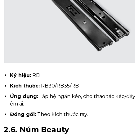
Ký hiệu:
RB
Kích thước:
RB30/RB35/RB
Ứng dụng:
Lắp hệ ngăn kéo, cho thao tác kéo/đẩy
êm ái.
Đóng gói:
Theo kích thước ray.
2.6.
Núm Beauty