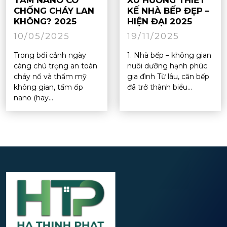
TẤM NANO CÓ
XU HƯỚNG THIẾT
CHỐNG CHÁY LAN
KẾ NHÀ BẾP ĐẸP –
KHÔNG? 2025
HIỆN ĐẠI 2025
10/05/2025
19/11/2025
Trong bối cảnh ngày
1. Nhà bếp – không gian
càng chú trọng an toàn
nuôi dưỡng hạnh phúc
cháy nổ và thẩm mỹ
gia đình Từ lâu, căn bếp
không gian, tấm ốp
đã trở thành biểu...
nano (hay...