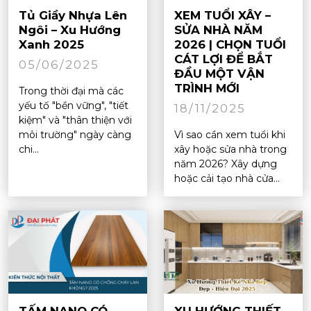
Tủ Giầy Nhựa Lên
XEM TUỔI XÂY –
Ngôi – Xu Hướng
SỬA NHÀ NĂM
Xanh 2025
2026 | CHỌN TUỔI
CÁT LỢI ĐỂ BẮT
05/06/2025
ĐẦU MỘT VẬN
TRÌNH MỚI
Trong thời đại mà các
yếu tố "bền vững", "tiết
18/11/2025
kiệm" và "thân thiện với
môi trường" ngày càng
Vì sao cần xem tuổi khi
chi...
xây hoặc sửa nhà trong
năm 2026? Xây dựng
hoặc cải tạo nhà cửa...