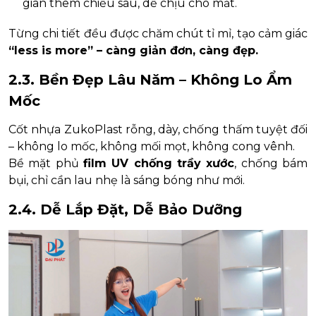
gian thêm chiều sâu, dễ chịu cho mắt.
Từng chi tiết đều được chăm chút tỉ mỉ, tạo cảm giác
“less is more” – càng giản đơn, càng đẹp.
2.3. Bền Đẹp Lâu Năm – Không Lo Ẩm
Mốc
Cốt nhựa ZukoPlast rỗng, dày, chống thấm tuyệt đối
– không lo mốc, không mối mọt, không cong vênh.
Bề mặt phủ
film UV chống trầy xước
, chống bám
bụi, chỉ cần lau nhẹ là sáng bóng như mới.
2.4. Dễ Lắp Đặt, Dễ Bảo Dưỡng