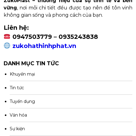
ZukoPlast – thương hiệu của sự tinh tế và bền
vững
, nơi mỗi chi tiết đều được tạo nên để tôn vinh
không gian sống và phong cách của bạn.
Liên hệ:
0947503779 – 0935243838
zukohathinhphat.vn
DANH MỤC TIN TỨC
Khuyến mại
Tin tức
Tuyển dụng
Văn hóa
Sự kiện