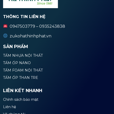
THÔNG TIN LIÊN HỆ
0947503779 – 0935243838
zukohathinhphat.vn
SẢN PHẨM
TẤM NHỰA NỘI THẤT
TẤM ỐP NANO
TẤM FOAM NỘI THẤT
TẤM ỐP THAN TRE
LIÊN KẾT NHANH
Chính sách bảo mật
Liên hệ