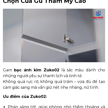
Chọn Của Gu Thẩm Mỹ Cao
Gam
bạc ánh kim Zuko02
là sắc màu dành cho
những người yêu sự thanh lịch và tinh tế.
Không quá rực rỡ, không quá trầm – vừa đủ để tạo
cảm giác sang mà vẫn giữ nét nhẹ nhàng, nữ tính.
Ưu điểm của Zuko02:
Phản sáng tốt, giúp phòng nhỏ thêm thoáng và