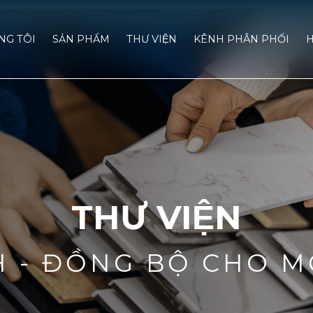
́NG TÔI
SẢN PHẨM
THƯ VIỆN
KÊNH PHÂN PHỐI
H
THƯ VIỆN
H - ĐỒNG BỘ CHO M