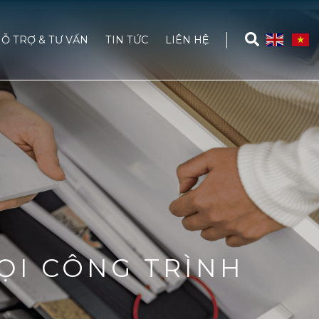
Ỗ TRỢ & TƯ VẤN
TIN TỨC
LIÊN HỆ
ỌI CÔNG TRÌNH