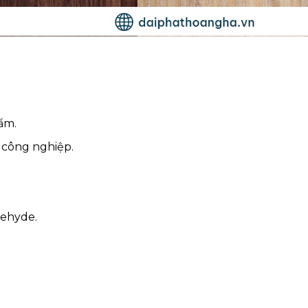
n
ẩm.
ỗ công nghiệp.
dehyde.