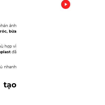
 phản ánh
róc, bừa
hù hợp vì
plast
đã
gủ nhanh
 tạo