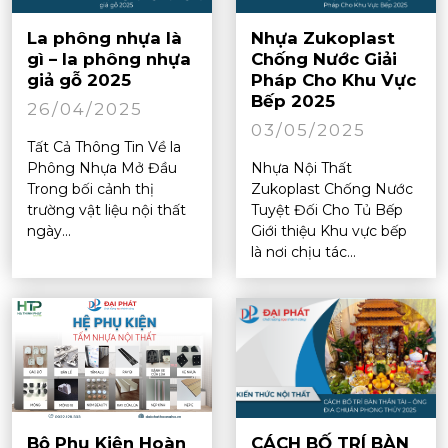
La phông nhựa là
Nhựa Zukoplast
gì – la phông nhựa
Chống Nước Giải
giả gỗ 2025
Pháp Cho Khu Vực
Bếp 2025
26/04/2025
03/05/2025
Tất Cả Thông Tin Về la
Phông Nhựa Mở Đầu
Nhựa Nội Thất
Trong bối cảnh thị
Zukoplast Chống Nước
trường vật liệu nội thất
Tuyệt Đối Cho Tủ Bếp
ngày...
Giới thiệu Khu vực bếp
là nơi chịu tác...
Bộ Phụ Kiện Hoàn
CÁCH BỐ TRÍ BÀN