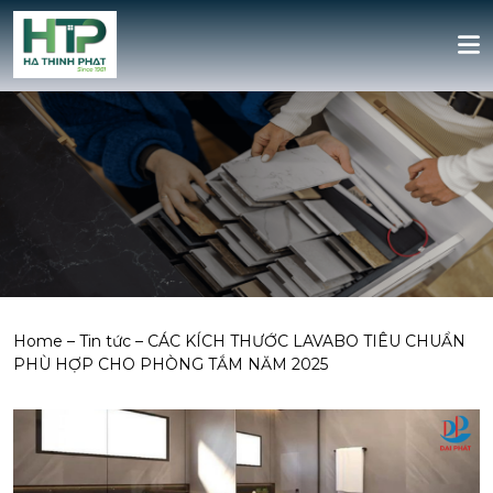
Home
–
Tin tức
–
CÁC KÍCH THƯỚC LAVABO TIÊU CHUẨN
PHÙ HỢP CHO PHÒNG TẮM NĂM 2025