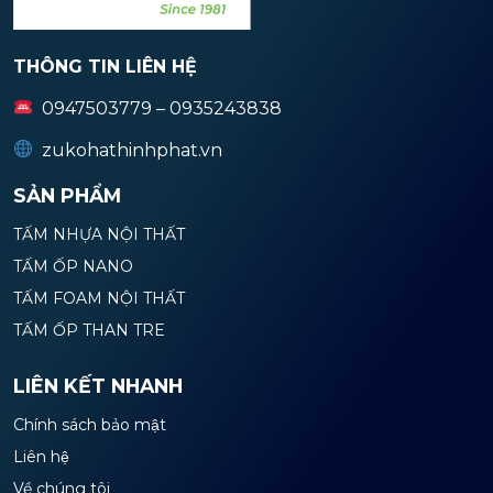
THÔNG TIN LIÊN HỆ
0947503779 – 0935243838
zukohathinhphat.vn
SẢN PHẨM
TẤM NHỰA NỘI THẤT
TẤM ỐP NANO
TẤM FOAM NỘI THẤT
TẤM ỐP THAN TRE
LIÊN KẾT NHANH
Chính sách bảo mật
Liên hệ
Về chúng tôi