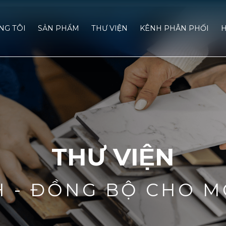
́NG TÔI
SẢN PHẨM
THƯ VIỆN
KÊNH PHÂN PHỐI
H
THƯ VIỆN
H - ĐỒNG BỘ CHO M