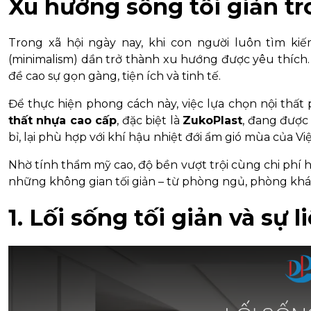
Xu hướng sống tối giản tr
Trong xã hội ngày nay, khi con người luôn tìm kiế
(minimalism) dần trở thành xu hướng được yêu thích. 
đề cao sự gọn gàng, tiện ích và tinh tế.
Để thực hiện phong cách này, việc lựa chọn nội thất
thất nhựa cao cấp
, đặc biệt là
ZukoPlast
, đang được
bỉ, lại phù hợp với khí hậu nhiệt đới ẩm gió mùa của Vi
Nhờ tính thẩm mỹ cao, độ bền vượt trội cùng chi phí h
những không gian tối giản – từ phòng ngủ, phòng khá
1. Lối sống tối giản và sự 