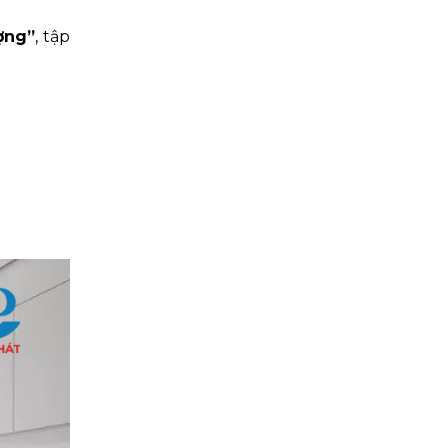
ợng”
, tập