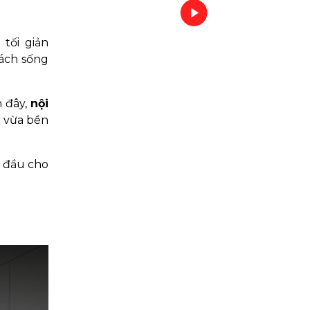
tối giản
cách sống
n đây,
nội
, vừa bền
g đầu cho