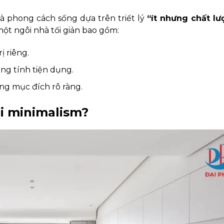
 là phong cách sống dựa trên triết lý
“ít nhưng chất lư
ột ngôi nhà tối giản bao gồm:
ị riêng.
ng tính tiện dụng.
ng mục đích rõ ràng.
ới minimalism?