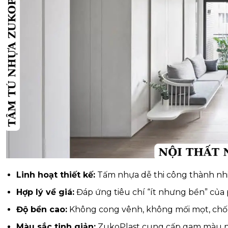
Linh hoạt thiết kế:
Tấm nhựa dễ thi công thành nhiều
Hợp lý về giá:
Đáp ứng tiêu chí “ít nhưng bền” của 
Độ bền cao:
Không cong vênh, không mối mọt, chố
Màu sắc tinh giản:
ZukoPlast cung cấp gam màu n