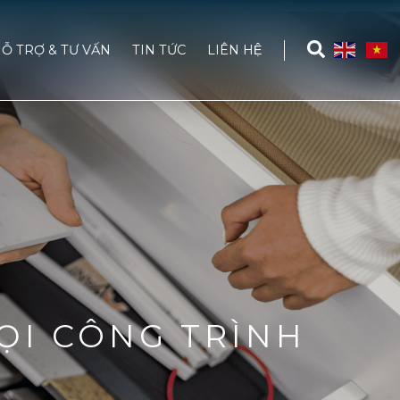
Ỗ TRỢ & TƯ VẤN
TIN TỨC
LIÊN HỆ
ỌI CÔNG TRÌNH