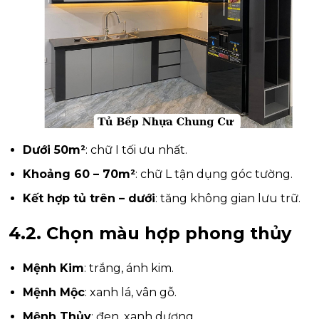
Dưới 50m²
: chữ I tối ưu nhất.
Khoảng 60 – 70m²
: chữ L tận dụng góc tường.
Kết hợp tủ trên – dưới
: tăng không gian lưu trữ.
4.2. Chọn màu hợp phong thủy
Mệnh Kim
: trắng, ánh kim.
Mệnh Mộc
: xanh lá, vân gỗ.
Mệnh Thủy
: đen, xanh dương.