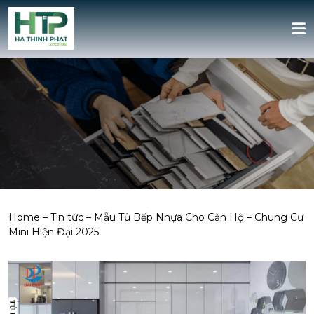
Home
–
Tin tức
–
Mẫu Tủ Bếp Nhựa Cho Căn Hộ – Chung Cư
Mini Hiện Đại 2025