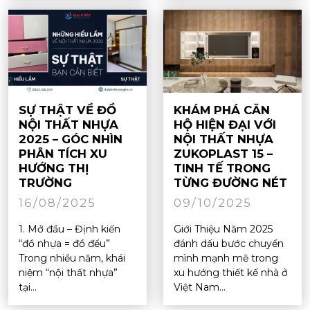
SỰ THẬT VỀ ĐỒ
KHÁM PHÁ CĂN
NỘI THẤT NHỰA
HỘ HIỆN ĐẠI VỚI
2025 – GÓC NHÌN
NỘI THẤT NHỰA
PHÂN TÍCH XU
ZUKOPLAST 15 –
HƯỚNG THỊ
TINH TẾ TRONG
TRƯỜNG
TỪNG ĐƯỜNG NÉT
16/08/2025
09/10/2025
1. Mở đầu – Định kiến
Giới Thiệu Năm 2025
“đồ nhựa = đồ đểu”
đánh dấu bước chuyển
Trong nhiều năm, khái
mình mạnh mẽ trong
niệm “nội thất nhựa”
xu hướng thiết kế nhà ở
tại...
Việt Nam...