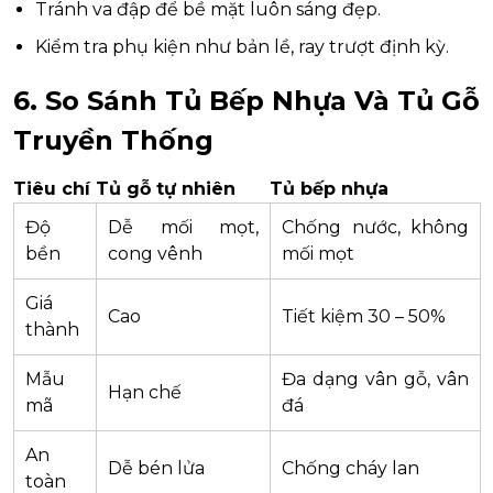
Tránh va đập để bề mặt luôn sáng đẹp.
Kiểm tra phụ kiện như bản lề, ray trượt định kỳ.
6. So Sánh Tủ Bếp Nhựa Và Tủ Gỗ
Truyền Thống
Tiêu chí
Tủ gỗ tự nhiên
Tủ bếp nhựa
Độ
Dễ mối mọt,
Chống nước, không
bền
cong vênh
mối mọt
Giá
Cao
Tiết kiệm 30 – 50%
thành
Mẫu
Đa dạng vân gỗ, vân
Hạn chế
mã
đá
An
Dễ bén lửa
Chống cháy lan
toàn