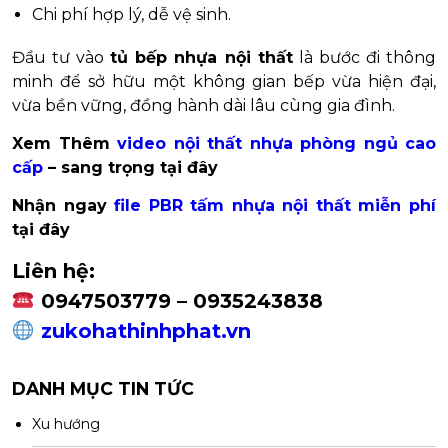
Chi phí hợp lý, dễ vệ sinh.
Đầu tư vào
tủ bếp nhựa nội thất
là bước đi thông
minh để sở hữu một không gian bếp vừa hiện đại,
vừa bền vững, đồng hành dài lâu cùng gia đình.
Xem Thêm
video nội thất nhựa phòng ngủ cao
cấp
– sang trọng tại đây
Nhận ngay
file PBR tấm nhựa nội thất miễn phí
tại đây
Liên hệ:
0947503779 – 0935243838
zukohathinhphat.vn
DANH MỤC TIN TỨC
Xu hướng