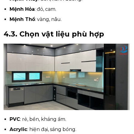
Mệnh Hỏa
: đỏ, cam.
Mệnh Thổ
: vàng, nâu.
4.3. Chọn vật liệu phù hợp
PVC
: rẻ, bền, kháng ẩm.
Acrylic
: hiện đại, sáng bóng.