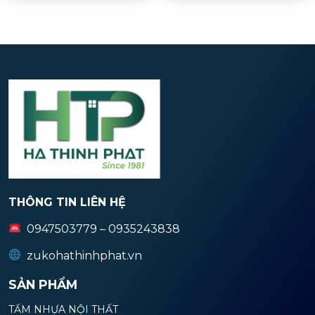
THÔNG TIN LIÊN HỆ
0947503779 – 0935243838
zukohathinhphat.vn
SẢN PHẨM
TẤM NHỰA NỘI THẤT