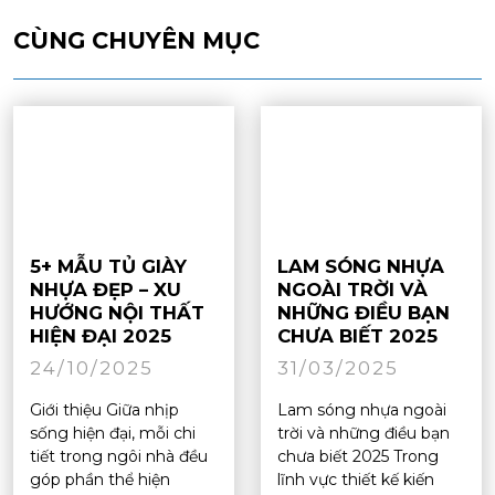
CÙNG CHUYÊN MỤC
5+ MẪU TỦ GIÀY
LAM SÓNG NHỰA
NHỰA ĐẸP – XU
NGOÀI TRỜI VÀ
HƯỚNG NỘI THẤT
NHỮNG ĐIỀU BẠN
HIỆN ĐẠI 2025
CHƯA BIẾT 2025
24/10/2025
31/03/2025
Giới thiệu Giữa nhịp
Lam sóng nhựa ngoài
sống hiện đại, mỗi chi
trời và những điều bạn
tiết trong ngôi nhà đều
chưa biết 2025 Trong
góp phần thể hiện
lĩnh vực thiết kế kiến