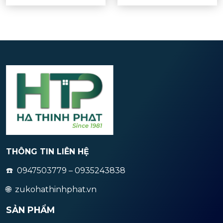
THÔNG TIN LIÊN HỆ
☎️ 0947503779 – 0935243838
🌐 zukohathinhphat.vn
SẢN PHẨM