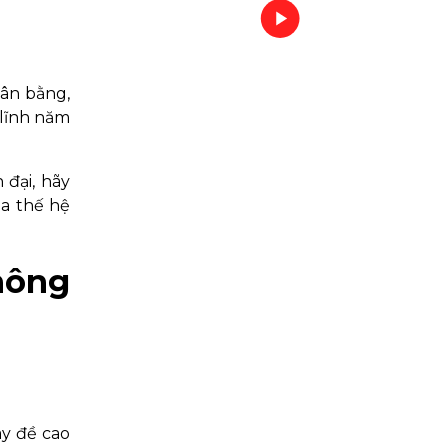
cân bằng,
lĩnh năm
đại, hãy
ủa thế hệ
hông
ày đề cao