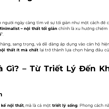
on người ngày càng tìm về sự tối giản như một cách để 
inimalist – nội thất tối giản
chính là xu hướng chiếm 
ế
”.
ng, sang trọng, và dễ dàng áp dụng vào căn hộ hiện 
nội thất ít mà chất
lại trở thành lựa chọn hàng đầu c
à Gì? – Từ Triết Lý Đến K
n
 kế nội thất
, mà là cả một
triết lý sống
. Phong cách n