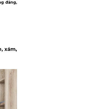
ng đãng,
e, xám,