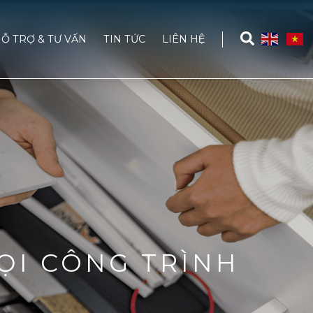
Ỗ TRỢ & TƯ VẤN
TIN TỨC
LIÊN HỆ
ỌI CÔNG TRÌNH