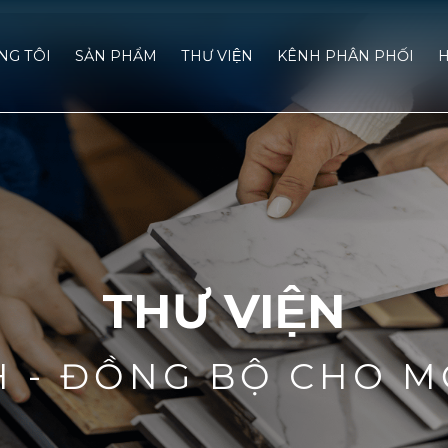
́NG TÔI
SẢN PHẨM
THƯ VIỆN
KÊNH PHÂN PHỐI
H
THƯ VIỆN
H - ĐỒNG BỘ CHO M