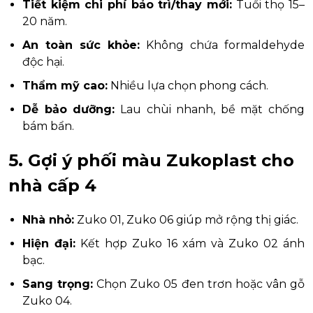
Tiết kiệm chi phí bảo trì/thay mới:
Tuổi thọ 15–
20 năm.
An toàn sức khỏe:
Không chứa formaldehyde
độc hại.
Thẩm mỹ cao:
Nhiều lựa chọn phong cách.
Dễ bảo dưỡng:
Lau chùi nhanh, bề mặt chống
bám bẩn.
5. Gợi ý phối màu Zukoplast cho
nhà cấp 4
Nhà nhỏ:
Zuko 01, Zuko 06 giúp mở rộng thị giác.
Hiện đại:
Kết hợp Zuko 16 xám và Zuko 02 ánh
bạc.
Sang trọng:
Chọn Zuko 05 đen trơn hoặc vân gỗ
Zuko 04.