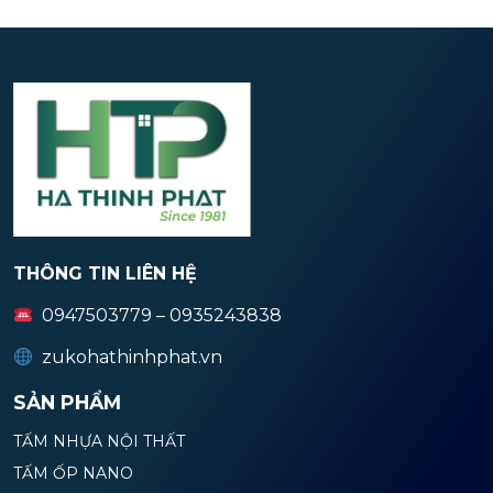
THÔNG TIN LIÊN HỆ
0947503779 – 0935243838
zukohathinhphat.vn
SẢN PHẨM
TẤM NHỰA NỘI THẤT
TẤM ỐP NANO