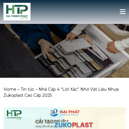
Home
–
Tin tức
–
Nhà Cấp 4 “Lột Xác” Nhờ Vật Liệu Nhựa
Zukoplast Cao Cấp 2025