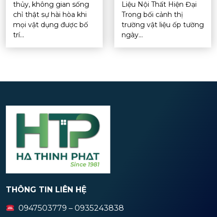
thủy, không gian sống
Liệu Nội Thất Hiện Đại
chỉ thật sự hài hòa khi
Trong bối cảnh thị
mọi vật dụng được bố
trường vật liệu ốp tường
trí...
ngày...
THÔNG TIN LIÊN HỆ
0947503779 – 0935243838