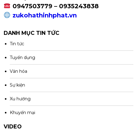
0947503779 – 0935243838
zukohathinhphat.vn
DANH MỤC TIN TỨC
Tin tức
Tuyển dụng
Văn hóa
Sự kiện
Xu hướng
Khuyến mại
VIDEO