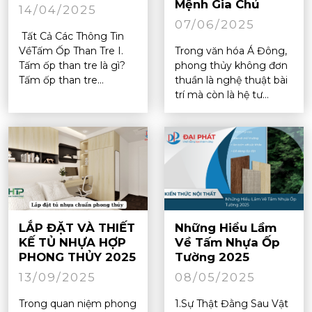
Mệnh Gia Chủ
14/04/2025
07/06/2025
Tất Cả Các Thông Tin
VềTấm Ốp Than Tre I.
Trong văn hóa Á Đông,
Tấm ốp than tre là gì?
phong thủy không đơn
Tấm ốp than tre...
thuần là nghệ thuật bài
trí mà còn là hệ tư...
LẮP ĐẶT VÀ THIẾT
Những Hiểu Lầm
KẾ TỦ NHỰA HỢP
Về Tấm Nhựa Ốp
PHONG THỦY 2025
Tường 2025
13/09/2025
08/05/2025
Trong quan niệm phong
1.Sự Thật Đằng Sau Vật