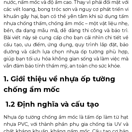
nước, nấm mốc và độ ẩm cao. Thay vì phải đối mặt với
các vết loang, bong tróc sơn và nguy cơ phát triển vi
khuẩn gây hại, bạn có thể yên tâm khi sử dụng tấm
nhựa chống thấm, chống ẩm mốc – một vật liệu nhẹ,
bền, đa dạng mẫu mã, dễ dàng thi công và bảo trì.
Bài viết này sẽ cung cấp cho bạn cái nhìn chi tiết về
cấu tạo, ưu điểm, ứng dụng, quy trình lắp đặt, bảo
dưỡng và cách lựa chọn nhựa ốp tường phù hợp,
giúp bạn tối ưu hóa không gian sống và làm việc mà
vẫn đảm bảo tính thẩm mỹ, an toàn cho sức khỏe.
1. Giới thiệu về nhựa ốp tường
chống ẩm mốc
1.2 Định nghĩa và cấu tạo
Nhựa ốp tường chống ẩm mốc là tấm ốp làm từ hạt
nhựa PVC, với thành phần phụ gia chống tia UV và
chất kháng khuẩn, kháng nấm mốc. Cấu tạo cơ bản