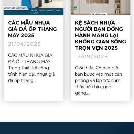
CÁC MẪU NHỰA
KỆ SÁCH NHỰA –
GIẢ ĐÁ ỐP THANG
NGƯỜI BẠN ĐỒNG
MÁY 2025
HÀNH MANG LẠI
KHÔNG GIAN SỐNG
21/04/2025
TRỌN VẸN 2025
CÁC MẪU NHỰA GIẢ
17/09/2025
ĐÁ ỐP THANG MÁY
Trong thiết kế công
Giới thiệu Có bao giờ
trình hiện đại, nhựa giả
bạn bước vào một căn
đá ốp thang...
phòng và lập tức cảm
thấy dễ chịu, gọn
gàng,...