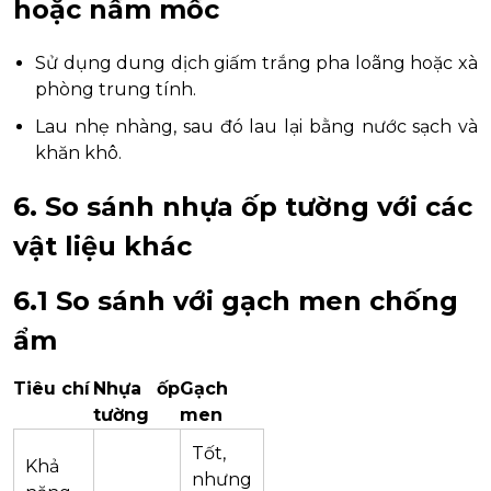
hoặc nấm mốc
Sử dụng dung dịch giấm trắng pha loãng hoặc xà
phòng trung tính.
Lau nhẹ nhàng, sau đó lau lại bằng nước sạch và
khăn khô.
6. So sánh nhựa ốp tường với các
vật liệu khác
6.1 So sánh với gạch men chống
ẩm
Tiêu chí
Nhựa ốp
Gạch
tường
men
Tốt,
Khả
nhưng