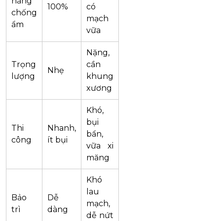
năng
100%
có
chống
mạch
ẩm
vữa
Nặng,
Trọng
cần
Nhẹ
lượng
khung
xương
Khó,
bụi
Thi
Nhanh,
bẩn,
công
ít bụi
vữa xi
măng
Khó
lau
Bảo
Dễ
mạch,
trì
dàng
dễ nứt