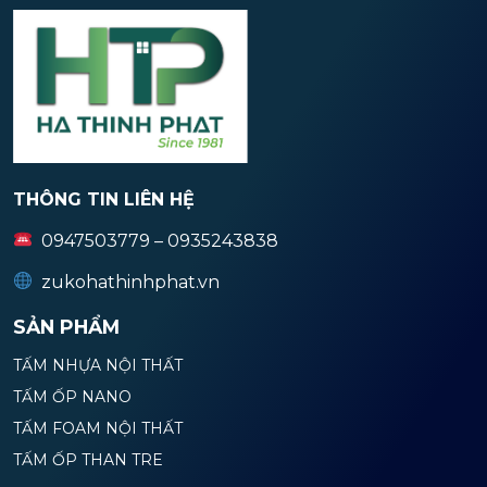
THÔNG TIN LIÊN HỆ
0947503779 – 0935243838
zukohathinhphat.vn
SẢN PHẨM
TẤM NHỰA NỘI THẤT
TẤM ỐP NANO
TẤM FOAM NỘI THẤT
TẤM ỐP THAN TRE