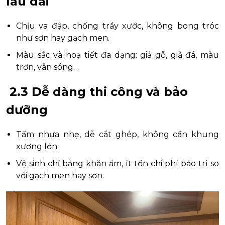
lâu dài
Chịu va đập, chống trầy xước, không bong tróc
như sơn hay gạch men.
Màu sắc và hoạ tiết đa dạng: giả gỗ, giả đá, màu
trơn, vân sóng…
2.3 Dễ dàng thi công và bảo
dưỡng
Tấm nhựa nhẹ, dễ cắt ghép, không cần khung
xương lớn.
Vệ sinh chỉ bằng khăn ẩm, ít tốn chi phí bảo trì so
với gạch men hay sơn.