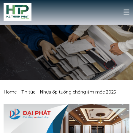
Home
–
Tin tức
–
Nhựa ốp tường chống ẩm mốc 2025