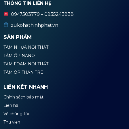
THÔNG TIN LIÊN HỆ
0947503779 – 0935243838
zukohathinhphat.vn
SẢN PHẨM
TẤM NHỰA NỘI THẤT
TẤM ỐP NANO
TẤM FOAM NỘI THẤT
TẤM ỐP THAN TRE
LIÊN KẾT NHANH
Chính sách bảo mật
Liên hệ
Về chúng tôi
Thư viện