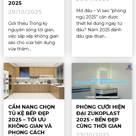
2025
Mở đầu – Vì sao “phòng
29/10/2025
ngủ 2025” cần được
Giới thiệu Trong kỷ
thiết kế đúng ngay từ
nguyên sống tối giản,
đầu? Năm 2025 đánh
việc sắp xếp không gian
dấu giai đoạn...
sao cho vừa tiện dụng
vừa thẩm...
CẨM NANG CHỌN
PHÒNG CƯỚI HIỆN
TỦ KỆ BẾP ĐẸP
ĐẠI ZUKOPLAST
2025 – TỐI ƯU
2025 – BỀN ĐẸP
KHÔNG GIAN VÀ
CÙNG THỜI GIAN
PHONG CÁCH
23/10/2025