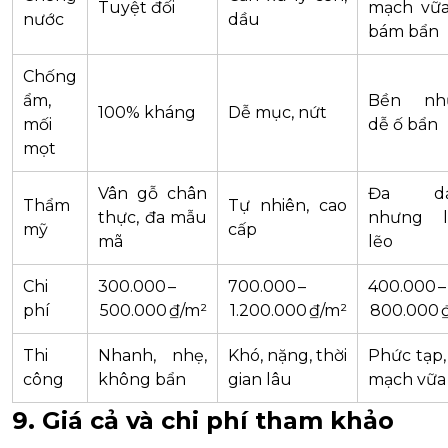
Tuyệt đối
mạch vữ
nước
dầu
bám bẩn
Chống
ẩm,
Bền nh
100% kháng
Dễ mục, nứt
mối
dễ ố bẩn
mọt
Vân gỗ chân
Đa dạ
Thẩm
Tự nhiên, cao
thực, đa mẫu
nhưng l
mỹ
cấp
mã
lẽo
Chi
300.000 –
700.000 –
400.000 –
phí
500.000 ₫/m²
1.200.000 ₫/m²
800.000 
Thi
Nhanh, nhẹ,
Khó, nặng, thời
Phức tạp,
công
không bẩn
gian lâu
mạch vữa
9. Giá cả và chi phí tham khảo