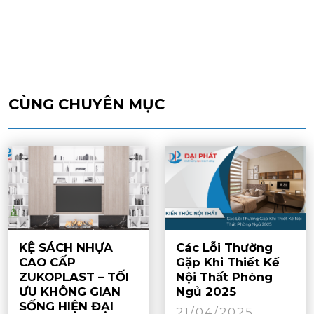
CÙNG CHUYÊN MỤC
KỆ SÁCH NHỰA
Các Lỗi Thường
CAO CẤP
Gặp Khi Thiết Kế
ZUKOPLAST – TỐI
Nội Thất Phòng
ƯU KHÔNG GIAN
Ngủ 2025
SỐNG HIỆN ĐẠI
21/04/2025