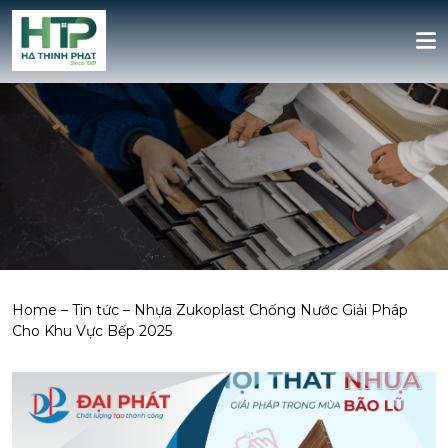
Home
–
Tin tức
–
Nhựa Zukoplast Chống Nước Giải Pháp
Cho Khu Vực Bếp 2025