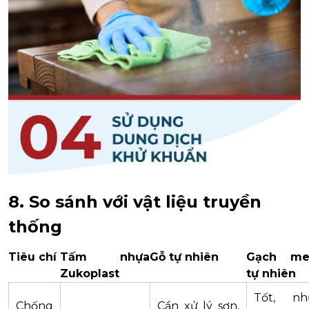
8. So sánh với vật liệu truyền
thống
Tiêu chí
Tấm nhựa
Gỗ tự nhiên
Gạch me
Zukoplast
tự nhiên
Tốt, nh
Chống
Cần xử lý sơn,