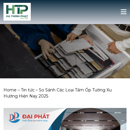
Home
–
Tin tức
–
So Sánh Các Loại Tấm Ốp Tường Xu
Hướng Hiện Nay 2025