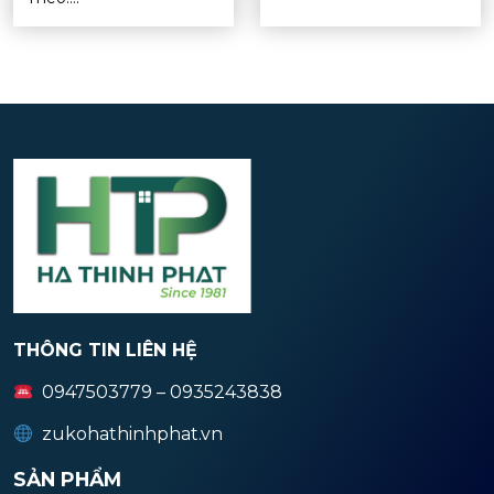
THÔNG TIN LIÊN HỆ
0947503779 – 0935243838
zukohathinhphat.vn
SẢN PHẨM