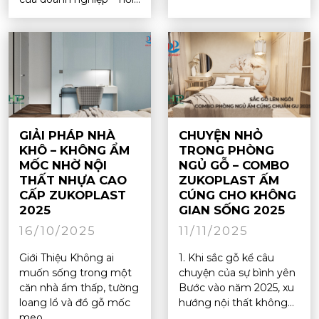
GIẢI PHÁP NHÀ
CHUYỆN NHỎ
KHÔ – KHÔNG ẨM
TRONG PHÒNG
MỐC NHỜ NỘI
NGỦ GỖ – COMBO
THẤT NHỰA CAO
ZUKOPLAST ẤM
CẤP ZUKOPLAST
CÚNG CHO KHÔNG
2025
GIAN SỐNG 2025
16/10/2025
11/11/2025
Giới Thiệu Không ai
1. Khi sắc gỗ kể câu
muốn sống trong một
chuyện của sự bình yên
căn nhà ẩm thấp, tường
Bước vào năm 2025, xu
loang lổ và đồ gỗ mốc
hướng nội thất không...
meo....