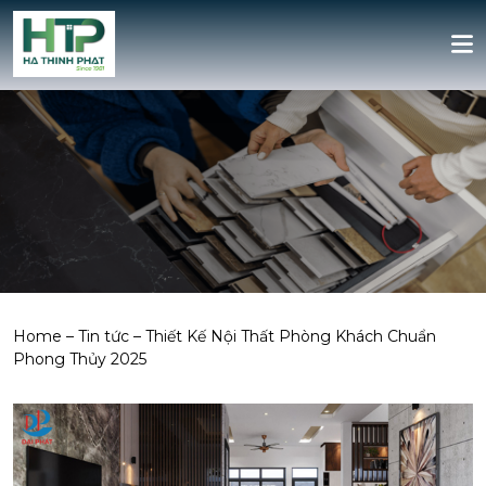
Home
–
Tin tức
–
Thiết Kế Nội Thất Phòng Khách Chuẩn
Phong Thủy 2025