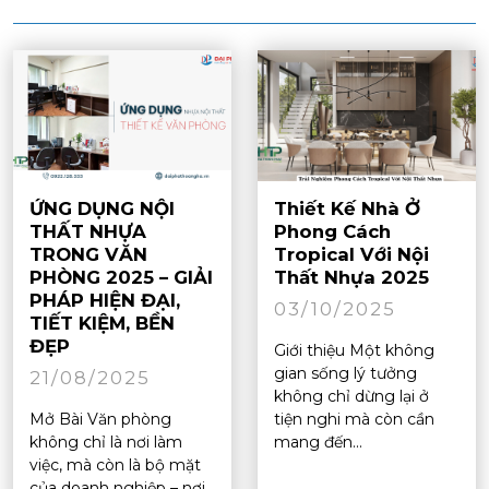
ỨNG DỤNG NỘI
Thiết Kế Nhà Ở
THẤT NHỰA
Phong Cách
TRONG VĂN
Tropical Với Nội
PHÒNG 2025 – GIẢI
Thất Nhựa 2025
PHÁP HIỆN ĐẠI,
03/10/2025
TIẾT KIỆM, BỀN
ĐẸP
Giới thiệu Một không
gian sống lý tưởng
21/08/2025
không chỉ dừng lại ở
Mở Bài Văn phòng
tiện nghi mà còn cần
không chỉ là nơi làm
mang đến...
việc, mà còn là bộ mặt
của doanh nghiệp – nơi...