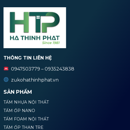
THÔNG TIN LIÊN HỆ
0947503779 – 0935243838
zukohathinhphat.vn
SẢN PHẨM
TẤM NHỰA NỘI THẤT
TẤM ỐP NANO
TẤM FOAM NỘI THẤT
TẤM ỐP THAN TRE