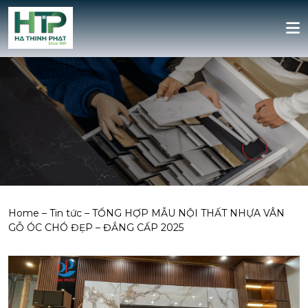
Home
–
Tin tức
–
TỔNG HỢP MẪU NỘI THẤT NHỰA VÂN
GỖ ÓC CHÓ ĐẸP – ĐẲNG CẤP 2025