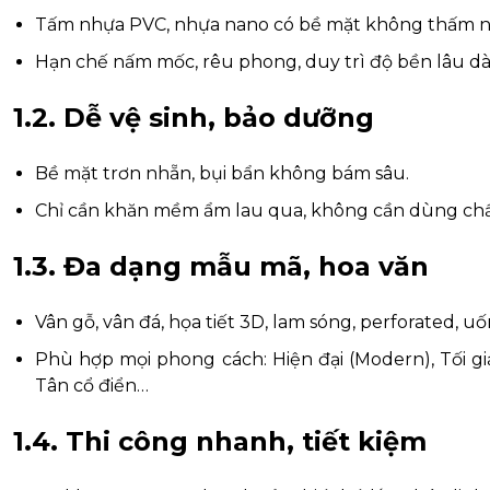
Tấm nhựa PVC, nhựa nano có bề mặt không thấm nướ
Hạn chế nấm mốc, rêu phong, duy trì độ bền lâu dà
1.2. Dễ vệ sinh, bảo dưỡng
Bề mặt trơn nhẵn, bụi bẩn không bám sâu.
Chỉ cần khăn mềm ẩm lau qua, không cần dùng chất
1.3. Đa dạng mẫu mã, hoa văn
Vân gỗ, vân đá, họa tiết 3D, lam sóng, perforated, 
Phù hợp mọi phong cách: Hiện đại (Modern), Tối giả
Tân cổ điển…
1.4. Thi công nhanh, tiết kiệm