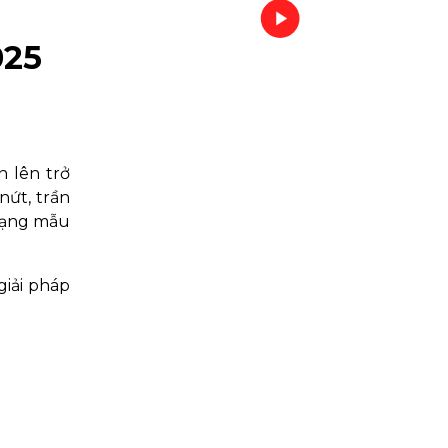
025
n lên trở
nứt, trần
 dạng mẫu
giải pháp