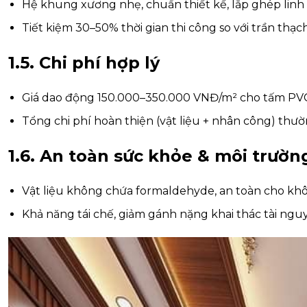
Hệ khung xương nhẹ, chuẩn thiết kế, lắp ghép linh 
Tiết kiệm 30–50% thời gian thi công so với trần thạc
1.5. Chi phí hợp lý
Giá dao động 150.000–350.000 VNĐ/m² cho tấm PV
Tổng chi phí hoàn thiện (vật liệu + nhân công) thư
1.6. An toàn sức khỏe & môi trườn
Vật liệu không chứa formaldehyde, an toàn cho khô
Khả năng tái chế, giảm gánh nặng khai thác tài ngu