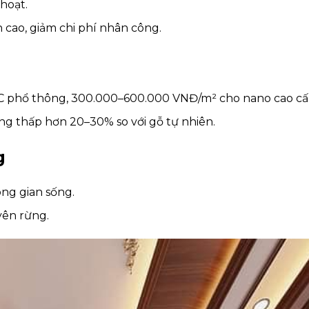
hoạt.
h cao, giảm chi phí nhân công.
C phổ thông, 300.000–600.000 VNĐ/m² cho nano cao cấ
ờng thấp hơn 20–30% so với gỗ tự nhiên.
g
ng gian sống.
yên rừng.