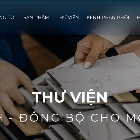
́NG TÔI
SẢN PHẨM
THƯ VIỆN
KÊNH PHÂN PHỐI
H
THƯ VIỆN
H - ĐỒNG BỘ CHO M