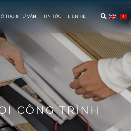
Ỗ TRỢ & TƯ VẤN
TIN TỨC
LIÊN HỆ
ỌI CÔNG TRÌNH