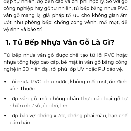
đẹp tự nhiên, độ bền cao và chi phí hợp lý. So với gỗ
công nghiệp hay gỗ tự nhiên, tủ bếp bằng nhựa PVC
vân gỗ mang lại giải pháp tối ưu cho không gian ẩm
ướt như phòng bếp: chống cong vênh, mối mọt, dễ
vệ sinh và bảo trì.
1. Tủ Bếp Nhựa Vân Gỗ Là Gì?
Tủ bếp nhựa vân gỗ được chế tạo từ lõi PVC hoặc
nhựa tổng hợp cao cấp, bề mặt in vân gỗ bằng công
nghệ in 3D hiện đại, rồi phủ lớp UV hoặc PU bảo vệ.
Lõi nhựa PVC: chịu nước, không mối mọt, ổn định
kích thước.
Lớp vân gỗ: mô phỏng chân thực các loại gỗ tự
nhiên như sồi, óc chó, lim.
Lớp bảo vệ: chống xước, chống phai màu, hạn chế
bám bẩn.