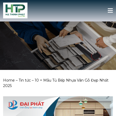
Home
–
Tin tức
–
10 + Mẫu Tủ Bếp Nhựa Vân Gỗ Đẹp Nhất
2025