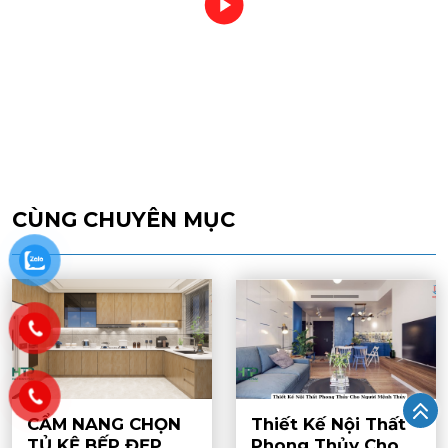
CÙNG CHUYÊN MỤC
CẨM NANG CHỌN
Thiết Kế Nội Thất
TỦ KỆ BẾP ĐẸP
Phong Thủy Cho