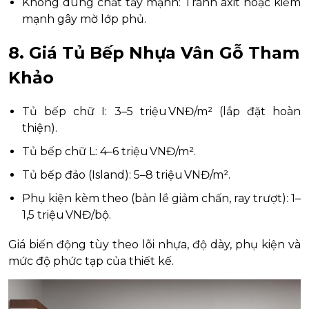
Không dùng chất tẩy mạnh: Tránh axit hoặc kiềm
mạnh gây mờ lớp phủ.
8. Giá Tủ Bếp Nhựa Vân Gỗ Tham
Khảo
Tủ bếp chữ I: 3–5 triệu VNĐ/m² (lắp đặt hoàn
thiện).
Tủ bếp chữ L: 4–6 triệu VNĐ/m².
Tủ bếp đảo (Island): 5–8 triệu VNĐ/m².
Phụ kiện kèm theo (bản lề giảm chấn, ray trượt): 1–
1,5 triệu VNĐ/bộ.
Giá biến động tùy theo lõi nhựa, độ dày, phụ kiện và
mức độ phức tạp của thiết kế.