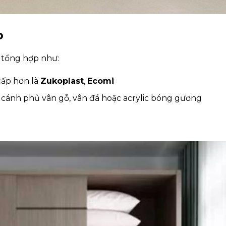
o
u tổng hợp như:
cấp hơn là
Zukoplast
,
Ecomi
à cánh phủ vân gỗ, vân đá hoặc acrylic bóng gương