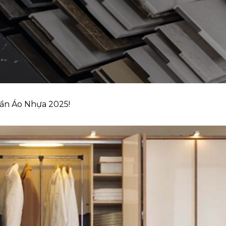
uần Áo Nhựa 2025!