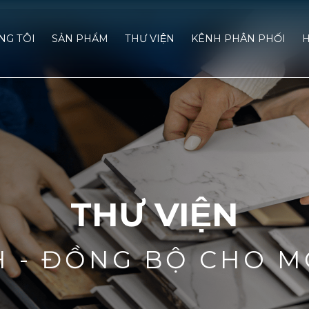
́NG TÔI
SẢN PHẨM
THƯ VIỆN
KÊNH PHÂN PHỐI
H
THƯ VIỆN
H - ĐỒNG BỘ CHO M