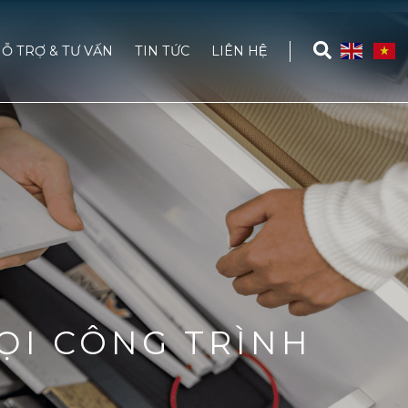
Ỗ TRỢ & TƯ VẤN
TIN TỨC
LIÊN HỆ
ỌI CÔNG TRÌNH