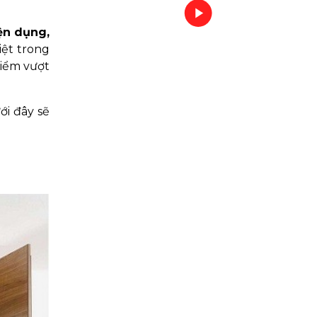
ện dụng,
iệt trong
điểm vượt
ới đây sẽ