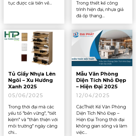
tục được cải tiến về...
Trong thiết kế công
trình hiện đại, nhựa giả
đá ốp thang...
Tủ Giầy Nhựa Lên
Mẫu Văn Phòng
Ngôi – Xu Hướng
Diện Tích Nhỏ Đẹp
Xanh 2025
– Hiện Đại 2025
05/06/2025
12/04/2025
Trong thời đại mà các
CácThiết Kế Văn Phòng
yếu tố "bền vững", "tiết
Diện Tích Nhỏ Đẹp –
kiệm" và "thân thiện với
Hiện Đại Trong thời đại
môi trường" ngày càng
không gian sống và làm
chi...
việc...