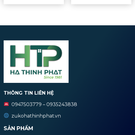
THÔNG TIN LIÊN HỆ
0947503779 – 0935243838
zukohathinhphat.vn
SẢN PHẨM