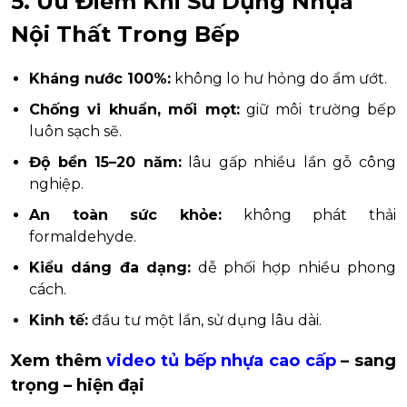
5. Ưu Điểm Khi Sử Dụng Nhựa
Nội Thất Trong Bếp
Kháng nước 100%:
không lo hư hỏng do ẩm ướt.
Chống vi khuẩn, mối mọt:
giữ môi trường bếp
luôn sạch sẽ.
Độ bền 15–20 năm:
lâu gấp nhiều lần gỗ công
nghiệp.
An toàn sức khỏe:
không phát thải
formaldehyde.
Kiểu dáng đa dạng:
dễ phối hợp nhiều phong
cách.
Kinh tế:
đầu tư một lần, sử dụng lâu dài.
Xem thêm
video tủ bếp nhựa cao cấp
– sang
trọng – hiện đại