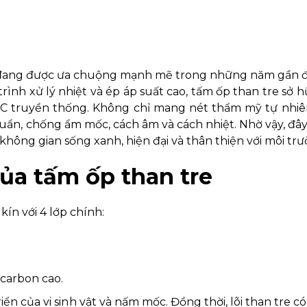
ất đang được ưa chuộng mạnh mẽ trong những năm gần 
trình xử lý nhiệt và ép áp suất cao, tấm ốp than tre sở 
PVC truyền thống. Không chỉ mang nét thẩm mỹ tự nhiê
ẩn, chống ẩm mốc, cách âm và cách nhiệt. Nhờ vậy, đây
ông gian sống xanh, hiện đại và thân thiện với môi trư
của tấm ốp than tre
ín với 4 lớp chính:
 carbon cao.
n của vi sinh vật và nấm mốc. Đồng thời, lõi than tre c