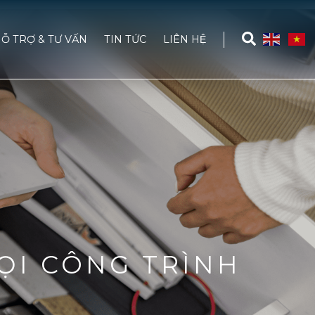
Ỗ TRỢ & TƯ VẤN
TIN TỨC
LIÊN HỆ
ỌI CÔNG TRÌNH