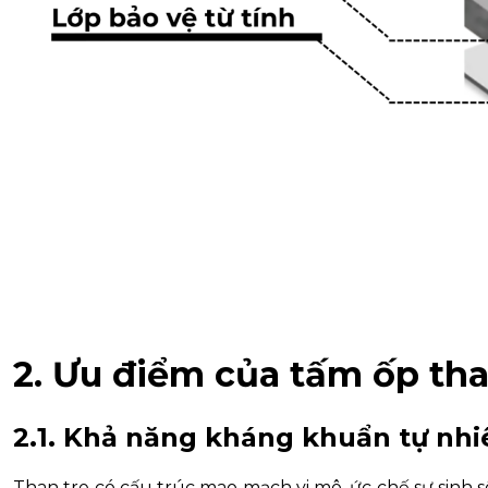
2. Ưu điểm của tấm ốp tha
2.1. Khả năng kháng khuẩn tự nhi
Than tre có cấu trúc mao mạch vi mô, ức chế sự sinh s