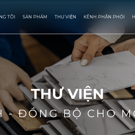
́NG TÔI
SẢN PHẨM
THƯ VIỆN
KÊNH PHÂN PHỐI
H
THƯ VIỆN
H - ĐỒNG BỘ CHO M