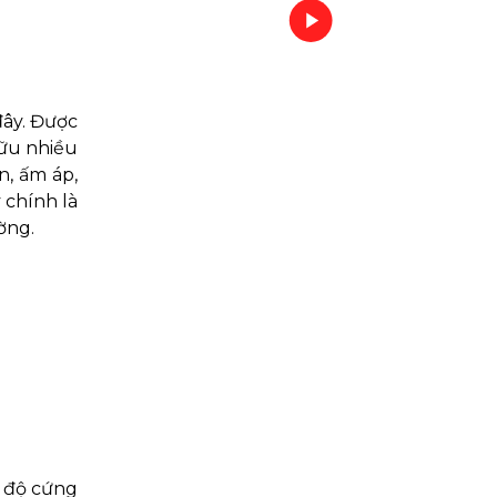
đây. Được
hữu nhiều
n, ấm áp,
 chính là
ờng.
ó độ cứng