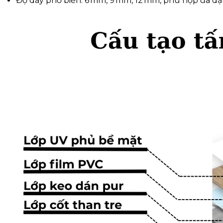
Độ dày phổ biến: 6 mm, 9 mm, 12 mm, phù hợp đa dạ