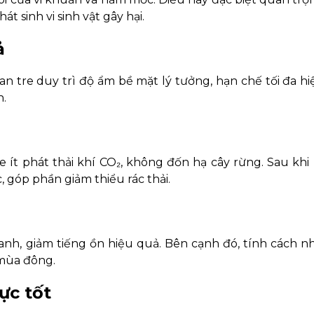
 sinh vi sinh vật gây hại.
ả
n tre duy trì độ ẩm bề mặt lý tưởng, hạn chế tối đa h
h.
e ít phát thải khí CO₂, không đốn hạ cây rừng. Sau khi
, góp phần giảm thiểu rác thải.
anh, giảm tiếng ồn hiệu quả. Bên cạnh đó, tính cách n
 mùa đông.
ực tốt