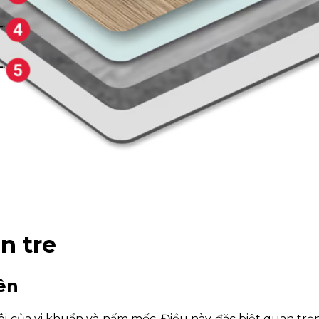
n tre
ên
ôi của vi khuẩn và nấm mốc. Điều này đặc biệt quan trọn