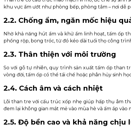
khu vực ẩm ướt như phòng bếp, phòng tắm – nơi dễ phát
2.2. Chống ẩm, ngăn mốc hiệu qu
Nhờ khả năng hút ẩm và khử ẩm linh hoạt, tấm ốp tha
phồng rộp, bong tróc, từ đó kéo dài tuổi thọ công trìn
2.3. Thân thiện với môi trường
So với gỗ tự nhiên, quy trình sản xuất tấm ốp than tr
vòng đời, tấm ốp có thể tái chế hoặc phân hủy sinh học
2.4. Cách âm và cách nhiệt
Lõi than tre với cấu trúc xốp nhẹ giúp hấp thụ âm th
đem lại không gian mát mẻ vào mùa hè và ấm áp vào
2.5. Độ bền cao và khả năng chịu l