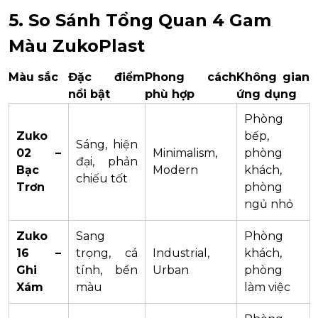
5. So Sánh Tổng Quan 4 Gam
Màu ZukoPlast
Màu sắc
Đặc điểm
Phong cách
Không gian
nổi bật
phù hợp
ứng dụng
Phòng
Zuko
bếp,
Sáng, hiện
02 –
Minimalism,
phòng
đại, phản
Bạc
Modern
khách,
chiếu tốt
Trơn
phòng
ngủ nhỏ
Zuko
Sang
Phòng
16 –
trọng, cá
Industrial,
khách,
Ghi
tính, bền
Urban
phòng
Xám
màu
làm việc