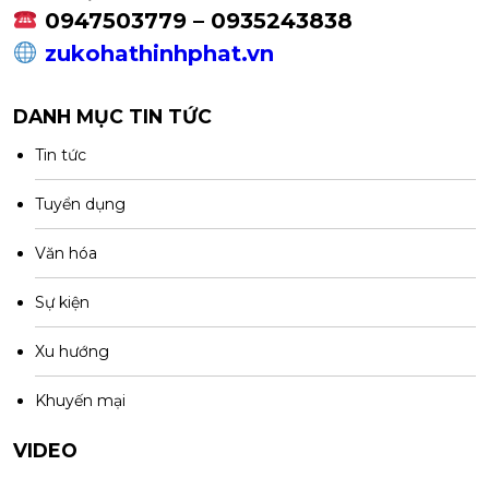
0947503779 – 0935243838
zukohathinhphat.vn
DANH MỤC TIN TỨC
Tin tức
Tuyển dụng
Văn hóa
Sự kiện
Xu hướng
Khuyến mại
VIDEO