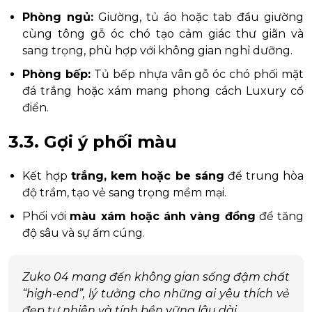
Phòng ngủ:
Giường, tủ áo hoặc tab đầu giường
cùng tông gỗ óc chó tạo cảm giác thư giãn và
sang trọng, phù hợp với không gian nghỉ dưỡng.
Phòng bếp:
Tủ bếp nhựa vân gỗ óc chó phối mặt
đá trắng hoặc xám mang phong cách Luxury cổ
điển.
3.3. Gợi ý phối màu
Kết hợp
trắng, kem hoặc be sáng
để trung hòa
độ trầm, tạo vẻ sang trọng mềm mại.
Phối với
màu xám hoặc ánh vàng đồng
để tăng
độ sâu và sự ấm cúng.
Zuko 04 mang đến không gian sống đậm chất
“high-end”, lý tưởng cho những ai yêu thích vẻ
đẹp tự nhiên và tính bền vững lâu dài.