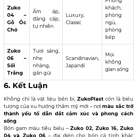
Phòng
Zuko
khách,
Ấm áp,
04 –
Luxury,
phòng
đẳng cấp,
Gỗ Óc
Classic
ngủ,
tự nhiên
Chó
phòng
bếp
Zuko
Tươi sáng,
Mọi
06 –
nhẹ
Scandinavian,
không
Sồi
nhàng,
Japandi
gian sống
Trắng
gần gũi
6. Kết Luận
Không chỉ là vật liệu bền bỉ,
ZukoPlast
còn là biểu
tượng của xu hướng thẩm mỹ mới – nơi
màu sắc trở
thành yếu tố dẫn dắt cảm xúc và phong cách
sống
.
Bốn gam màu tiêu biểu –
Zuko 02, Zuko 16, Zuko
04 và Zuko 06
– đại diện cho bốn cá tính khác