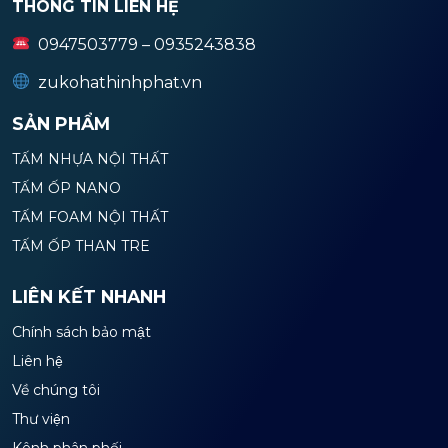
THÔNG TIN LIÊN HỆ
0947503779 – 0935243838
zukohathinhphat.vn
SẢN PHẨM
TẤM NHỰA NỘI THẤT
TẤM ỐP NANO
TẤM FOAM NỘI THẤT
TẤM ỐP THAN TRE
LIÊN KẾT NHANH
Chính sách bảo mật
Liên hệ
Về chúng tôi
Thư viện
Kênh phân phối