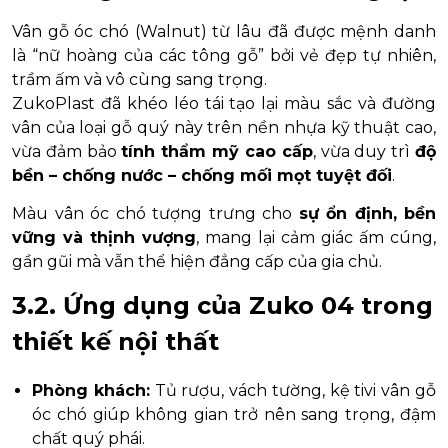
Vân gỗ óc chó (Walnut) từ lâu đã được mệnh danh
là “nữ hoàng của các tông gỗ” bởi vẻ đẹp tự nhiên,
trầm ấm và vô cùng sang trọng.
ZukoPlast đã khéo léo tái tạo lại màu sắc và đường
vân của loại gỗ quý này trên nền nhựa kỹ thuật cao,
vừa đảm bảo
tính thẩm mỹ cao cấp
, vừa duy trì
độ
bền – chống nước – chống mối mọt tuyệt đối
.
Màu vân óc chó tượng trưng cho
sự ổn định, bền
vững và thịnh vượng
, mang lại cảm giác ấm cúng,
gần gũi mà vẫn thể hiện đẳng cấp của gia chủ.
3.2. Ứng dụng của Zuko 04 trong
thiết kế nội thất
Phòng khách:
Tủ rượu, vách tường, kệ tivi vân gỗ
óc chó giúp không gian trở nên sang trọng, đậm
chất quý phái.