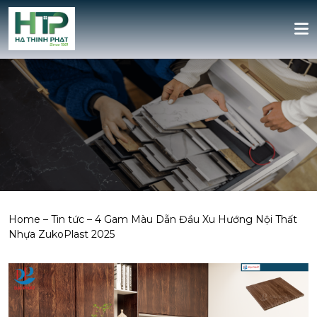
Home
–
Tin tức
–
4 Gam Màu Dẫn Đầu Xu Hướng Nội Thất
Nhựa ZukoPlast 2025