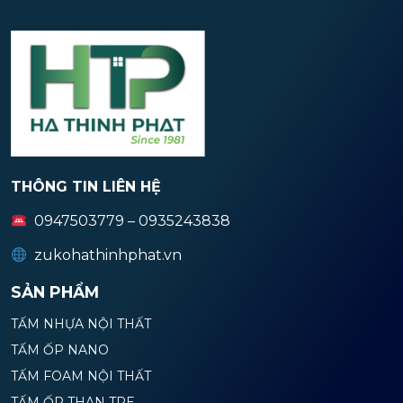
THÔNG TIN LIÊN HỆ
0947503779 – 0935243838
zukohathinhphat.vn
SẢN PHẨM
TẤM NHỰA NỘI THẤT
TẤM ỐP NANO
TẤM FOAM NỘI THẤT
TẤM ỐP THAN TRE