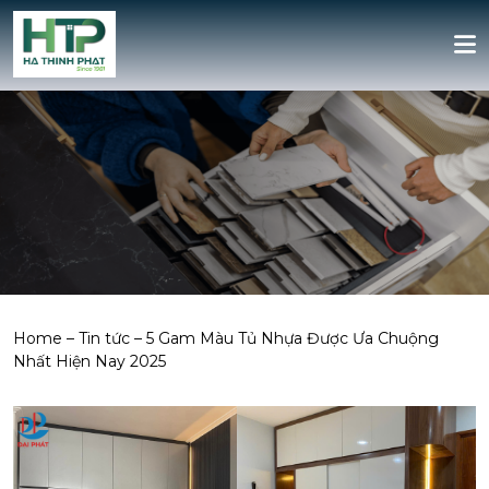
Home
–
Tin tức
–
5 Gam Màu Tủ Nhựa Được Ưa Chuộng
Nhất Hiện Nay 2025