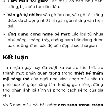
Gam màu tối giản:
Các màu cơ bản như đen,
trắng, bạc tiếp tục dẫn đầu.
Vân gỗ tự nhiên:
Vân gỗ óc chó, vân gỗ sồi trắng
được ưa chuộng nhờ tính gần gũi nhưng vẫn hiện
đại.
Ứng dụng công nghệ bề mặt:
Các loại tủ nhựa
phủ bóng, chống trầy, chống bám bẩn đang được
ưa chuộng, đảm bảo độ bền đẹp theo thời gian.
Kết luận
Tủ nhựa ngày nay đã vượt xa vai trò lưu trữ, trở
thành một phần quan trọng trong
thiết kế thẩm
mỹ tổng thể
của ngôi nhà. Việc chọn màu sắc tủ
phù hợp sẽ giúp nâng tầm không gian sống, đồng
thời phản ánh cá tính và phong cách riêng của gia
chủ.
Với 5 gam màu nổi bật gồm:
đen sang trọng, trắng