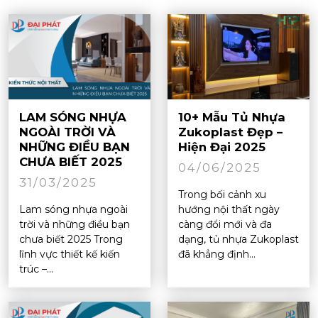
LAM SÓNG NHỰA
10+ Mẫu Tủ Nhựa
NGOÀI TRỜI VÀ
Zukoplast Đẹp –
NHỮNG ĐIỀU BẠN
Hiện Đại 2025
CHƯA BIẾT 2025
04/06/2025
31/03/2025
Trong bối cảnh xu
Lam sóng nhựa ngoài
hướng nội thất ngày
trời và những điều bạn
càng đổi mới và đa
chưa biết 2025 Trong
dạng, tủ nhựa Zukoplast
lĩnh vực thiết kế kiến
đã khẳng định...
trúc –...