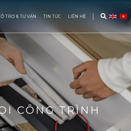
Ỗ TRỢ & TƯ VẤN
TIN TỨC
LIÊN HỆ
ỌI CÔNG TRÌNH