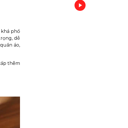
g khá phổ
rọng, dễ
 quần áo,
 cấp thêm