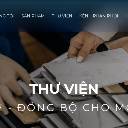
́NG TÔI
SẢN PHẨM
THƯ VIỆN
KÊNH PHÂN PHỐI
H
THƯ VIỆN
H - ĐỒNG BỘ CHO M