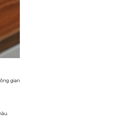
hông gian
màu.