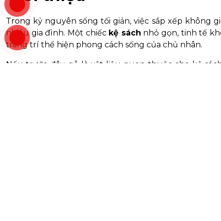
Trong kỷ nguyên sống tối giản, việc sắp xếp không g
nhiều gia đình. Một chiếc
kệ sách
nhỏ gọn, tinh tế kh
trang trí thể hiện phong cách sống của chủ nhân.
Nếu trước đây, gỗ là vật liệu quen thuộc cho kệ sách
Zukoplast
– vật liệu tiên phong trong thế giới nội th
mang đến một làn gió mới cho những ai yêu thích sự t
1. Xu Hướng Thiết Kế Kệ 