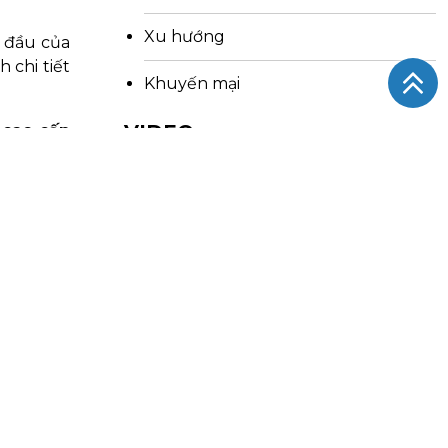
Xu hướng
g đầu của
 chi tiết
Khuyến mại
VIDEO
 cao cấp
Zukoplast