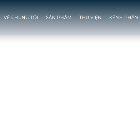
VỀ CHÚNG TÔI
SẢN PHẨM
THƯ VIỆN
KÊNH PHÂN 
THƯ VIỆN
H - ĐỒNG BỘ CHO M