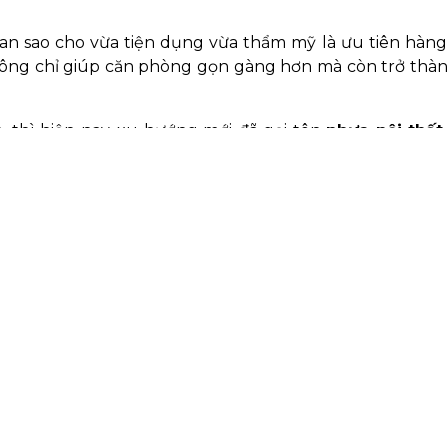
ian sao cho vừa tiện dụng vừa thẩm mỹ là ưu tiên hàn
ông chỉ giúp căn phòng gọn gàng hơn mà còn trở thành
, thì hiện nay, xu hướng mới đã gọi tên
nhựa nội thất
ất 2025. Bền – nhẹ – dễ tạo hình – chống ẩm tuyệt đối, 
inh gọn và hiện đại trong tổ ấm của mình.
Sách Năm 2025