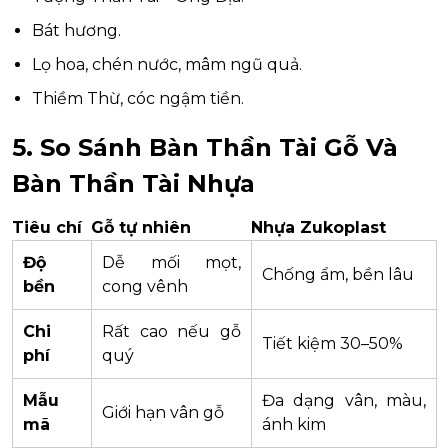
Bát hương.
Lọ hoa, chén nước, mâm ngũ quả.
Thiềm Thừ, cóc ngậm tiền.
5. So Sánh Bàn Thần Tài Gỗ Và
Bàn Thần Tài Nhựa
Tiêu chí
Gỗ tự nhiên
Nhựa Zukoplast
Độ
Dễ mối mọt,
Chống ẩm, bền lâu
bền
cong vênh
Chi
Rất cao nếu gỗ
Tiết kiệm 30–50%
phí
quý
Mẫu
Đa dạng vân, màu,
Giới hạn vân gỗ
mã
ánh kim