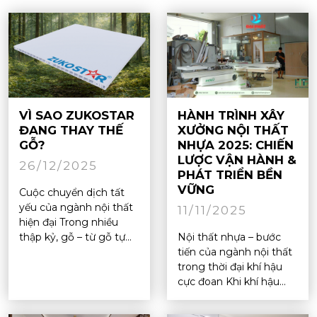
VÌ SAO ZUKOSTAR
HÀNH TRÌNH XÂY
ĐANG THAY THẾ
XƯỞNG NỘI THẤT
GỖ?
NHỰA 2025: CHIẾN
LƯỢC VẬN HÀNH &
26/12/2025
PHÁT TRIỂN BỀN
VỮNG
Cuộc chuyển dịch tất
yếu của ngành nội thất
11/11/2025
hiện đại Trong nhiều
thập kỷ, gỗ – từ gỗ tự...
Nội thất nhựa – bước
tiến của ngành nội thất
trong thời đại khí hậu
cực đoan Khi khí hậu...