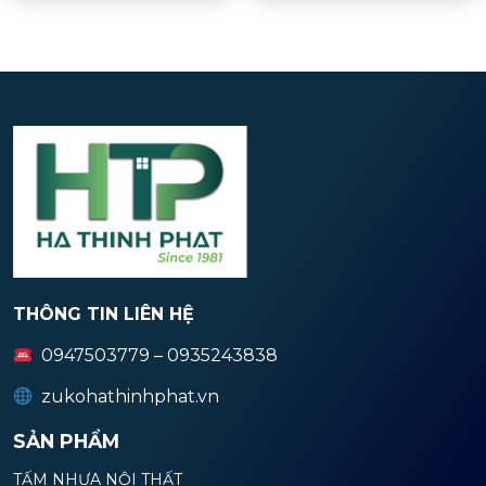
THÔNG TIN LIÊN HỆ
0947503779 – 0935243838
zukohathinhphat.vn
SẢN PHẨM
TẤM NHỰA NỘI THẤT