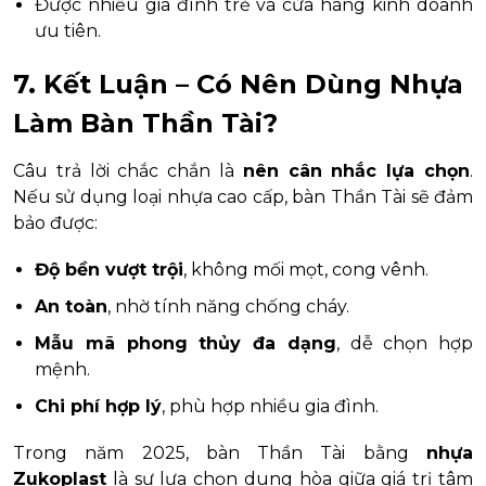
Được nhiều gia đình trẻ và cửa hàng kinh doanh
ưu tiên.
7. Kết Luận – Có Nên Dùng Nhựa
Làm Bàn Thần Tài?
Câu trả lời chắc chắn là
nên cân nhắc lựa chọn
.
Nếu sử dụng loại nhựa cao cấp, bàn Thần Tài sẽ đảm
bảo được:
Độ bền vượt trội
, không mối mọt, cong vênh.
An toàn
, nhờ tính năng chống cháy.
Mẫu mã phong thủy đa dạng
, dễ chọn hợp
mệnh.
Chi phí hợp lý
, phù hợp nhiều gia đình.
Trong năm 2025, bàn Thần Tài bằng
nhựa
Zukoplast
là sự lựa chọn dung hòa giữa giá trị tâm