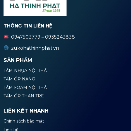
THÔNG TIN LIÊN HỆ
0947503779 – 0935243838
zukohathinhphat.vn
SẢN PHẨM
TẤM NHỰA NỘI THẤT
TẤM ỐP NANO
TẤM FOAM NỘI THẤT
TẤM ỐP THAN TRE
LIÊN KẾT NHANH
Chính sách bảo mật
Liên hệ