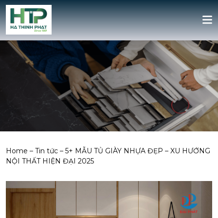
Home
–
Tin tức
–
5+ MẪU TỦ GIÀY NHỰA ĐẸP – XU HƯỚNG
NỘI THẤT HIỆN ĐẠI 2025