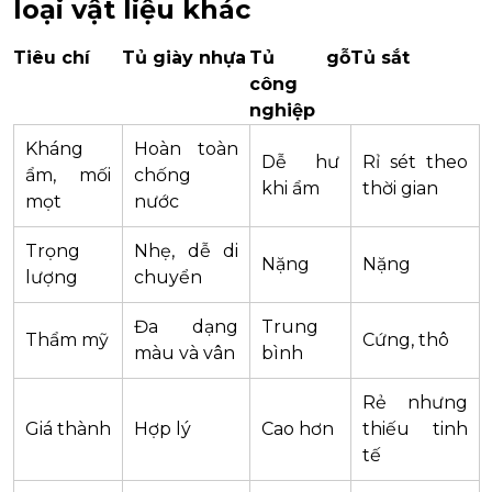
loại vật liệu khác
Tiêu chí
Tủ giày nhựa
Tủ gỗ
Tủ sắt
công
nghiệp
Kháng
Hoàn toàn
Dễ hư
Rỉ sét theo
ẩm, mối
chống
khi ẩm
thời gian
mọt
nước
Trọng
Nhẹ, dễ di
Nặng
Nặng
lượng
chuyển
Đa dạng
Trung
Thẩm mỹ
Cứng, thô
màu và vân
bình
Rẻ nhưng
Giá thành
Hợp lý
Cao hơn
thiếu tinh
tế