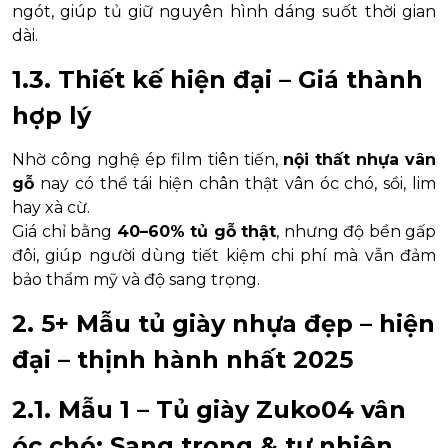
ngót, giúp tủ giữ nguyên hình dáng suốt thời gian
dài.
1.3. Thiết kế hiện đại – Giá thành
hợp lý
Nhờ công nghệ ép film tiên tiến,
nội thất nhựa vân
gỗ
nay có thể tái hiện chân thật vân óc chó, sồi, lim
hay xà cừ.
Giá chỉ bằng
40–60% tủ gỗ thật
, nhưng độ bền gấp
đôi, giúp người dùng tiết kiệm chi phí mà vẫn đảm
bảo thẩm mỹ và độ sang trọng.
2. 5+ Mẫu tủ giày nhựa đẹp – hiện
đại – thịnh hành nhất 2025
2.1. Mẫu 1 – Tủ giày Zuko04 vân
óc chó: Sang trọng & tự nhiên