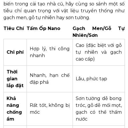
biến trong cải tạo nhà cũ, hãy cùng so sánh một số
tiêu chí quan trọng với vật liệu truyền thống như
gạch men, gỗ tự nhiên hay sơn tường.
Tiêu Chí
Tấm Ốp Nano
Gạch Men/Gỗ Tự
Nhiên/Sơn
Cao (đặc biệt với gỗ
Hợp lý, thi công
Chi phí
tự nhiên và gạch
nhanh
cao cấp)
Thời
Nhanh, hạn chế
gian
Lâu, phức tạp
đập phá
lắp đặt
Khả
Sơn tường dễ bong
năng
Rất tốt, không bị
tróc, gỗ dễ mối mọt,
chống
mốc
gạch có thể thấm
ẩm
nước