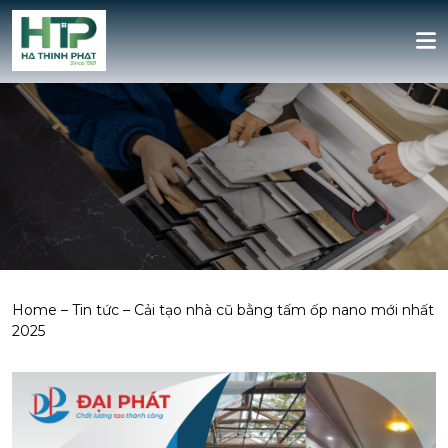
Home
–
Tin tức
–
Cải tạo nhà cũ bằng tấm ốp nano mới nhất
2025