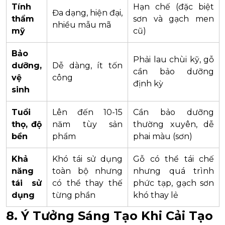
Tính
Hạn chế (đặc biệt
Đa dạng, hiện đại,
thẩm
sơn và gạch men
nhiều mẫu mã
mỹ
cũ)
Bảo
Phải lau chùi kỹ, gỗ
dưỡng,
Dễ dàng, ít tốn
cần bảo dưỡng
vệ
công
định kỳ
sinh
Tuổi
Lên đến 10-15
Cần bảo dưỡng
thọ, độ
năm tùy sản
thường xuyên, dễ
bền
phẩm
phai màu (sơn)
Khả
Khó tái sử dụng
Gỗ có thể tái chế
năng
toàn bộ nhưng
nhưng quá trình
tái sử
có thể thay thế
phức tạp, gạch sơn
dụng
từng phần
khó thay lẻ
8. Ý Tưởng Sáng Tạo Khi Cải Tạo