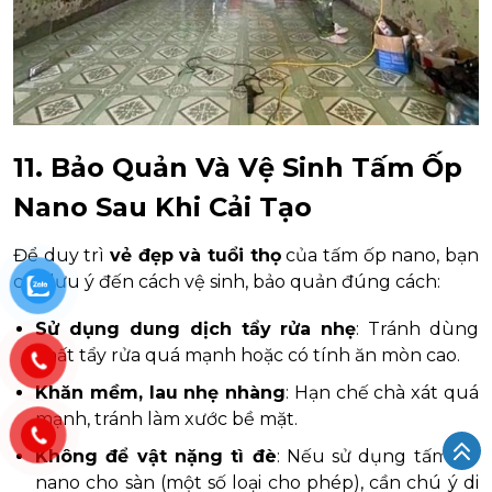
11. Bảo Quản Và Vệ Sinh Tấm Ốp
Nano Sau Khi Cải Tạo
Để duy trì
vẻ đẹp và tuổi thọ
của tấm ốp nano, bạn
cần lưu ý đến cách vệ sinh, bảo quản đúng cách:
Sử dụng dung dịch tẩy rửa nhẹ
: Tránh dùng
chất tẩy rửa quá mạnh hoặc có tính ăn mòn cao.
Khăn mềm, lau nhẹ nhàng
: Hạn chế chà xát quá
mạnh, tránh làm xước bề mặt.
Không để vật nặng tì đè
: Nếu sử dụng tấm ốp
nano cho sàn (một số loại cho phép), cần chú ý di