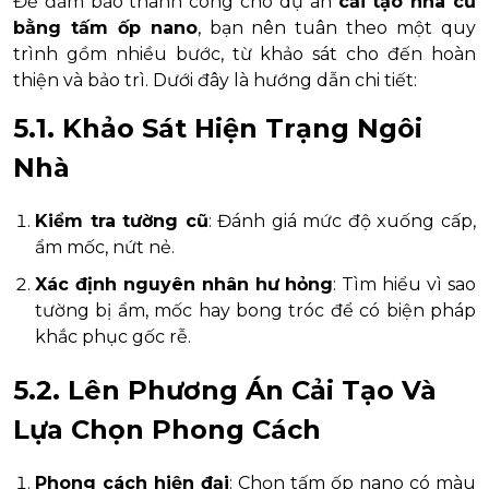
Để đảm bảo thành công cho dự án
cải tạo nhà cũ
bằng tấm ốp nano
, bạn nên tuân theo một quy
trình gồm nhiều bước, từ khảo sát cho đến hoàn
thiện và bảo trì. Dưới đây là hướng dẫn chi tiết:
5.1. Khảo Sát Hiện Trạng Ngôi
Nhà
Kiểm tra tường cũ
: Đánh giá mức độ xuống cấp,
ẩm mốc, nứt nẻ.
Xác định nguyên nhân hư hỏng
: Tìm hiểu vì sao
tường bị ẩm, mốc hay bong tróc để có biện pháp
khắc phục gốc rễ.
5.2. Lên Phương Án Cải Tạo Và
Lựa Chọn Phong Cách
Phong cách hiện đại
: Chọn tấm ốp nano có màu