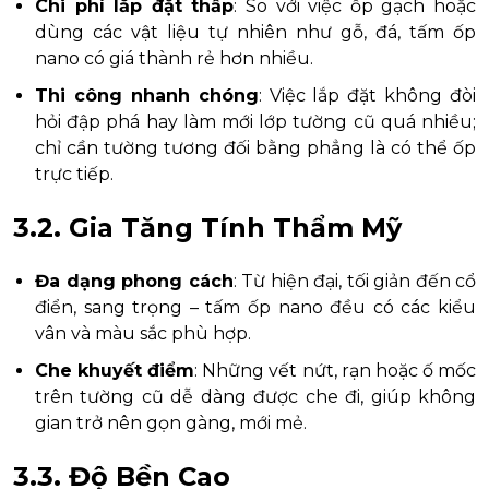
Chi phí lắp đặt thấp
: So với việc ốp gạch hoặc
dùng các vật liệu tự nhiên như gỗ, đá, tấm ốp
nano có giá thành rẻ hơn nhiều.
Thi công nhanh chóng
: Việc lắp đặt không đòi
hỏi đập phá hay làm mới lớp tường cũ quá nhiều;
chỉ cần tường tương đối bằng phẳng là có thể ốp
trực tiếp.
3.2. Gia Tăng Tính Thẩm Mỹ
Đa dạng phong cách
: Từ hiện đại, tối giản đến cổ
điển, sang trọng – tấm ốp nano đều có các kiểu
vân và màu sắc phù hợp.
Che khuyết điểm
: Những vết nứt, rạn hoặc ố mốc
trên tường cũ dễ dàng được che đi, giúp không
gian trở nên gọn gàng, mới mẻ.
3.3. Độ Bền Cao