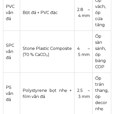
Ốp
PVC
vách,
2.8 –
vân
Bột đá + PVC đặc
ốp
4 mm
đá
cửa
tầng
Ốp
sàn
SPC
Stone Plastic Composite
4 –
sảnh,
vân
(70 % CaCO₃)
5 mm
ốp
đá
bảng
COP
Ốp
trần
PS
Polystyrene bọt nhẹ +
2.5 –
thang,
vân
film vân đá
3 mm
ốp
đá
decor
nhẹ