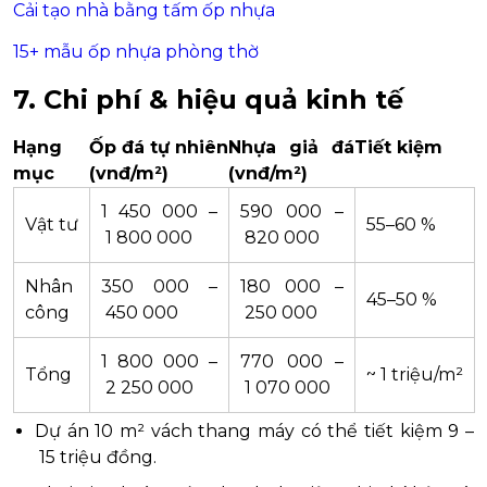
Cải tạo nhà bằng tấm ốp nhựa
15+ mẫu ốp nhựa phòng thờ
7. Chi phí & hiệu quả kinh tế
Hạng
Ốp đá tự nhiên
Nhựa giả đá
Tiết kiệm
mục
(vnđ/m²)
(vnđ/m²)
1 450 000 –
590 000 –
Vật tư
55–60 %
1 800 000
820 000
Nhân
350 000 –
180 000 –
45–50 %
công
450 000
250 000
1 800 000 –
770 000 –
Tổng
~ 1 triệu/m²
2 250 000
1 070 000
Dự án 10 m² vách thang máy có thể tiết kiệm 9 –
15 triệu đồng.