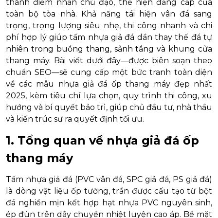
thành điểm nhấn chủ đạo, thể hiện đẳng cấp của
toàn bộ tòa nhà. Khả năng tái hiện vân đá sang
trọng, trọng lượng siêu nhẹ, thi công nhanh và chi
phí hợp lý giúp tấm nhựa giả đá dần thay thế đá tự
nhiên trong buồng thang, sảnh tầng và khung cửa
thang máy. Bài viết dưới đây—được biên soạn theo
chuẩn SEO—sẽ cung cấp một bức tranh toàn diện
về các mẫu nhựa giả đá ốp thang máy đẹp nhất
2025, kèm tiêu chí lựa chọn, quy trình thi công, xu
hướng và bí quyết bảo trì, giúp chủ đầu tư, nhà thầu
và kiến trúc sư ra quyết định tối ưu.
1. Tổng quan về nhựa giả đá ốp
thang máy
Tấm nhựa giả đá (PVC vân đá, SPC giả đá, PS giả đá)
là dòng vật liệu ốp tường, trần được cấu tạo từ bột
đá nghiền mịn kết hợp hạt nhựa PVC nguyên sinh,
ép đùn trên dây chuyền nhiệt luyện cao áp. Bề mặt