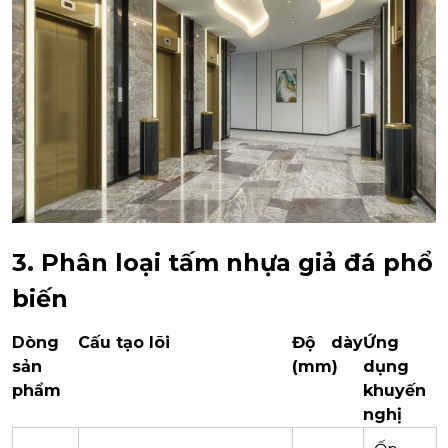
3. Phân loại tấm nhựa giả đá phổ
biến
Dòng
Cấu tạo lõi
Độ dày
Ứng
sản
(mm)
dụng
phẩm
khuyến
nghị