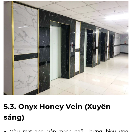
5.3. Onyx Honey Vein (Xuyên
sáng)
Màu mật ong, vân mạch ngẫu hứng, hiệu ứng