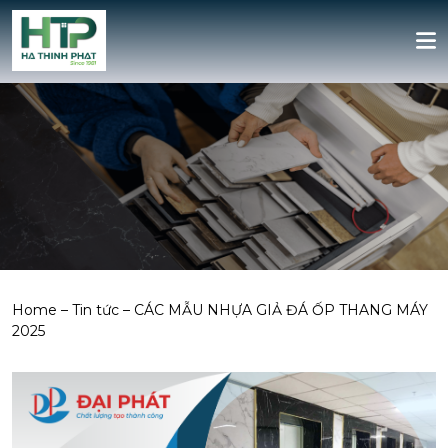
Home
–
Tin tức
–
CÁC MẪU NHỰA GIẢ ĐÁ ỐP THANG MÁY
2025