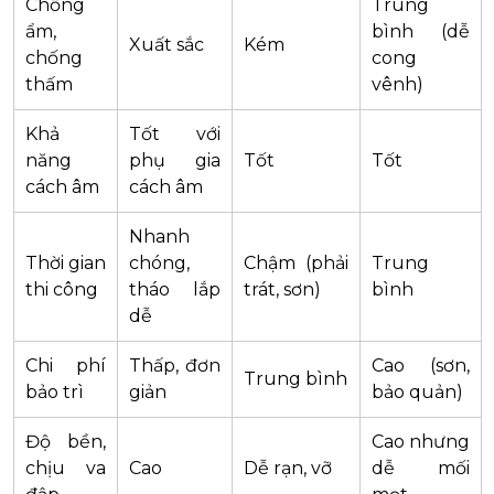
Chống
Trung
ẩm,
bình (dễ
Xuất sắc
Kém
chống
cong
thấm
vênh)
Khả
Tốt với
năng
phụ gia
Tốt
Tốt
cách âm
cách âm
Nhanh
Thời gian
chóng,
Chậm (phải
Trung
thi công
tháo lắp
trát, sơn)
bình
dễ
Chi phí
Thấp, đơn
Cao (sơn,
Trung bình
bảo trì
giản
bảo quản)
Độ bền,
Cao nhưng
chịu va
Cao
Dễ rạn, vỡ
dễ mối