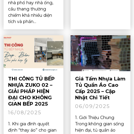
nhà phố hay nhà ống,
cầu thang thường
chiếm khá nhiều diện
tích và phần...
THI CÔNG TỦ BẾP
Giá Tấm Nhựa Làm
NHỰA ZUKO 02 –
Tủ Quần Áo Cao
GIẢI PHÁP HIỆN
Cấp 2025 – Cập
ĐẠI CHO KHÔNG
Nhật Chi Tiết
GIAN BẾP 2025
06/09/2025
16/08/2025
1. Giới Thiệu Chung
1. Khi gia đình quyết
Trong không gian sống
định “thay áo” cho gian
hiện đại, tủ quần áo