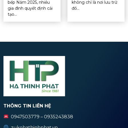
bếp Năm 2025, nhiều
không chỉ là nơi lưu trữ
gia đình quyết định cải
đồ...
tạo...
THÔNG TIN LIÊN HỆ
0947503779 – 0935243838
zukohathinhphat.vn