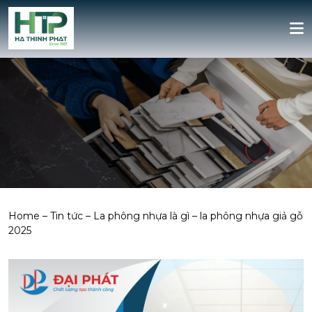
Home
–
Tin tức
–
La phông nhựa là gì – la phông nhựa giả gỗ
2025