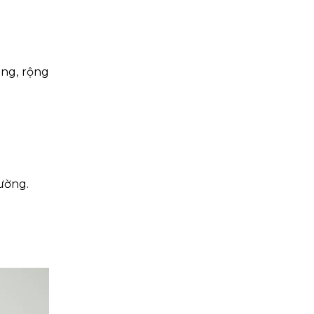
ãng, rộng
hường.