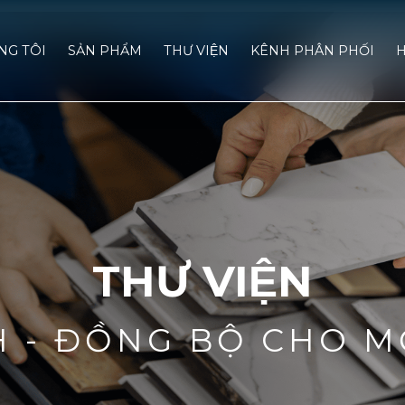
́NG TÔI
SẢN PHẨM
THƯ VIỆN
KÊNH PHÂN PHỐI
H
THƯ VIỆN
H - ĐỒNG BỘ CHO M