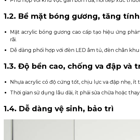
Phù hợp với khu vực gần bồn rửa, nơi tiếp xúc thườ
1.2. Bề mặt bóng gương, tăng tín
Mặt acrylic bóng gương cao cấp tạo hiệu ứng phả
rãi.
Dễ dàng phối hợp với đèn LED âm tủ, đèn chân khun
1.3. Độ bền cao, chống va đập và t
Nhựa acrylic có độ cứng tốt, chịu lực va đập nhẹ, í
Thời gian sử dụng lâu dài, ít phải sửa chữa hoặc thay
1.4. Dễ dàng vệ sinh, bảo trì