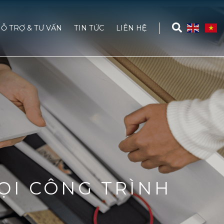
Ỗ TRỢ & TƯ VẤN
TIN TỨC
LIÊN HỆ
ỌI CÔNG TRÌNH