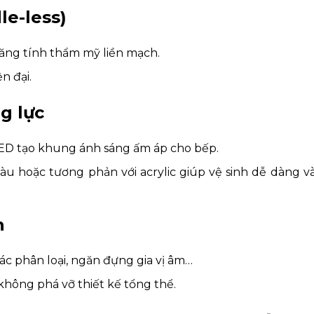
le-less)
ăng tính thẩm mỹ liền mạch.
n đại.
g lực
LED tạo khung ánh sáng ấm áp cho bếp.
u hoặc tương phản với acrylic giúp vệ sinh dễ dàng v
h
rác phân loại, ngăn đựng gia vị âm…
không phá vỡ thiết kế tổng thể.