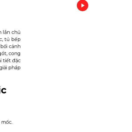
h lẫn chủ
c, tủ bếp
 bối cảnh
gót, cong
i tiết đặc
giải pháp
ic
 mốc.