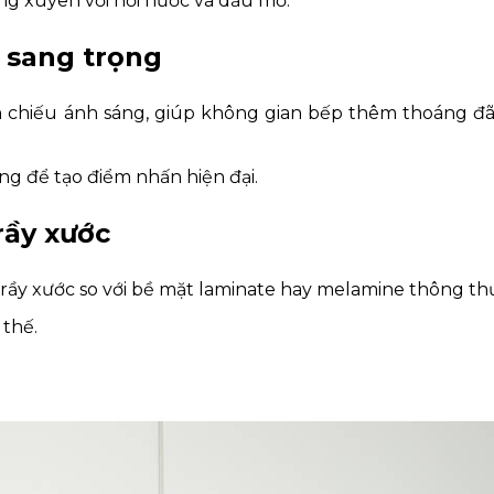
ng xuyên với hơi nước và dầu mỡ.
h sang trọng
n chiếu ánh sáng, giúp không gian bếp thêm thoáng đ
g để tạo điểm nhấn hiện đại.
rầy xước
t trầy xước so với bề mặt laminate hay melamine thông t
 thế.