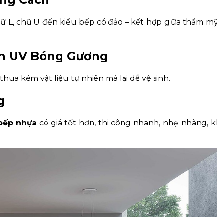
hữ L, chữ U đến kiểu bếp có đảo – kết hợp giữa thẩm m
ơn UV Bóng Gương
hua kém vật liệu tự nhiên mà lại dễ vệ sinh.
g
bếp nhựa
có giá tốt hơn, thi công nhanh, nhẹ nhàng, 