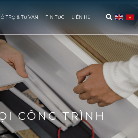
Ỗ TRỢ & TƯ VẤN
TIN TỨC
LIÊN HỆ
ỌI CÔNG TRÌNH