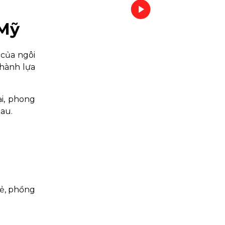
 Mỹ
 của ngôi
hành lựa
ại, phong
au.
nẻ, phồng