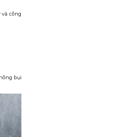
ỹ và công
không bụi