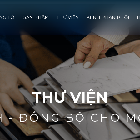
́NG TÔI
SẢN PHẨM
THƯ VIỆN
KÊNH PHÂN PHỐI
H
THƯ VIỆN
H - ĐỒNG BỘ CHO M