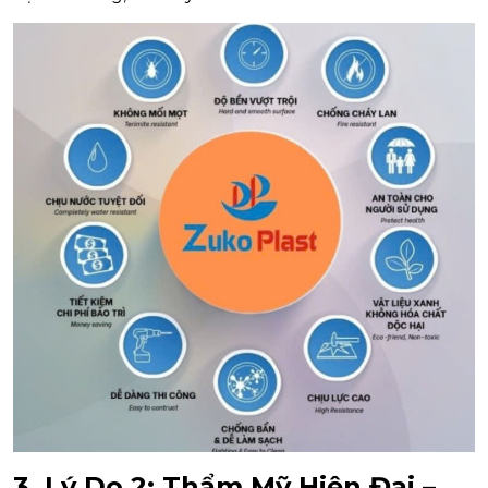
3. Lý Do 2: Thẩm Mỹ Hiện Đại –