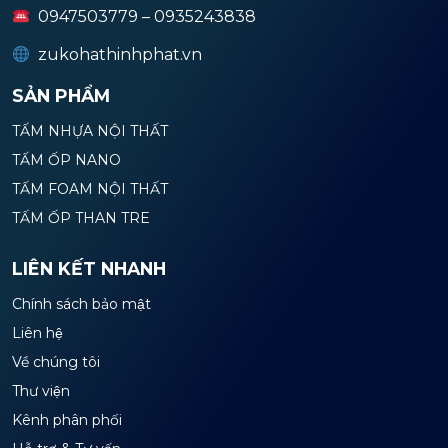
0947503779 – 0935243838
zukohathinhphat.vn
SẢN PHẨM
TẤM NHỰA NỘI THẤT
TẤM ỐP NANO
TẤM FOAM NỘI THẤT
TẤM ỐP THAN TRE
LIÊN KẾT NHANH
Chính sách bảo mật
Liên hệ
Về chúng tôi
Thư viện
Kênh phân phối