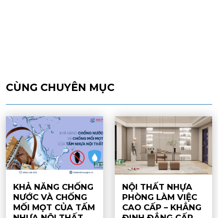
CÙNG CHUYÊN MỤC
KHẢ NĂNG CHỐNG
NỘI THẤT NHỰA
NƯỚC VÀ CHỐNG
PHÒNG LÀM VIỆC
MỐI MỌT CỦA TẤM
CAO CẤP – KHẲNG
NHỰA NỘI THẤT
ĐỊNH ĐẲNG CẤP