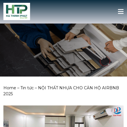
Home
–
Tin tức
–
NỘI THẤT NHỰA CHO CĂN HỘ AIRBNB
2025