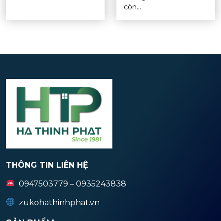
còn...
THÔNG TIN LIÊN HỆ
0947503779 – 0935243838
zukohathinhphat.vn