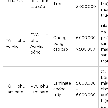
Tủ Kanavi
phủ film
–
Trơn
thi
cao cấp
3.000.000
môi
trư
Hiệ
đại,
PVC +
Gương
6.000.000
ph
Tủ phủ
phủ
bóng
–
sán
Acrylic
Acrylic
cao cấp
7.500.000
mạ
bóng
san
trọ
Cứn
bề
Laminate
5.000.000
mà
Tủ phủ
PVC phủ
chống
–
ch
Laminate
Laminate
trầy
6.000.000
xư
hiệ
qu