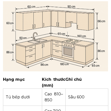
Hạng mục
Kích thước
Ghi chú
(mm)
Cao 810–
Tủ bếp dưới
Sâu 600
850