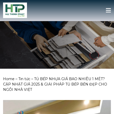
Home
–
Tin tức
–
TỦ BẾP NHỰA GIÁ BAO NHIÊU 1 MÉT?
CẬP NHẬT GIÁ 2025 & GIẢI PHÁP TỦ BẾP BỀN ĐẸP CHO
NGÔI NHÀ VIỆT