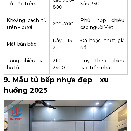
Cao 700–
Tủ bếp trên
Sâu 350
800
Khoảng cách tủ
Phù hợp chiều
600–700
trên – dưới
cao người Việt
Dày 15–
Đá hoặc nhựa giả
Mặt bàn bếp
20
đá
Tổng chiều cao
2100–
Tùy theo chiều
bộ tủ
2400
cao trần nhà
9. Mẫu tủ bếp nhựa đẹp – xu
hướng 2025