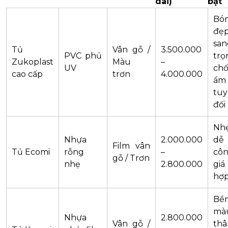
dài)
bật
Bó
đẹp
san
Tủ
Vân gỗ /
3.500.000
PVC phủ
trọ
Zukoplast
Màu
–
UV
ch
cao cấp
trơn
4.000.000
ẩm
tuy
đối
Nhẹ
Nhựa
2.000.000
dễ 
Film vân
Tủ Ecomi
rỗng
–
côn
gỗ / Trơn
nhẹ
2.800.000
giá
hợp
Bề
mà
Nhựa
2.800.000
Vân gỗ /
thâ