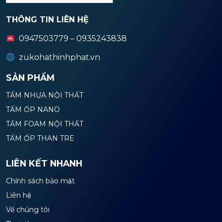
THÔNG TIN LIÊN HỆ
0947503779 – 0935243838
zukohathinhphat.vn
SẢN PHẨM
TẤM NHỰA NỘI THẤT
TẤM ỐP NANO
TẤM FOAM NỘI THẤT
TẤM ỐP THAN TRE
LIÊN KẾT NHANH
Chính sách bảo mật
Liên hệ
Về chúng tôi