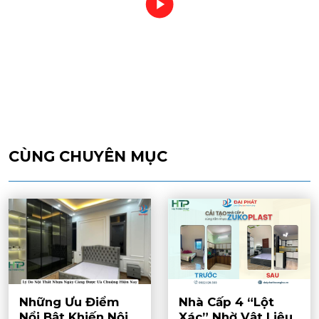
CÙNG CHUYÊN MỤC
Những Ưu Điểm
Nhà Cấp 4 “Lột
Nổi Bật Khiến Nội
Xác” Nhờ Vật Liệu