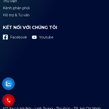
Thư viện
Kênh phân phối
Hỗ trợ & Tư vấn
KẾT NỐI VỚI CHÚNG TÔI
Youtube
Facebook
621 Xa Lộ Hà Nội - Linh Trung - Thủ Đức - TP. Hồ Chí Minh