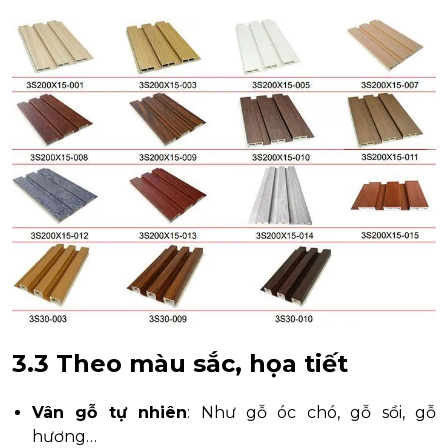
3.3 Theo màu sắc, họa tiết
Vân gỗ tự nhiên
: Như gỗ óc chó, gỗ sồi, gỗ
hương…