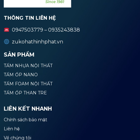
THÔNG TIN LIÊN HỆ
0947503779 – 0935243838
zukohathinhphat.vn
SẢN PHẨM
TẤM NHỰA NỘI THẤT
TẤM ỐP NANO
TẤM FOAM NỘI THẤT
TẤM ỐP THAN TRE
LIÊN KẾT NHANH
Chính sách bảo mật
Liên hệ
Về chúng tôi