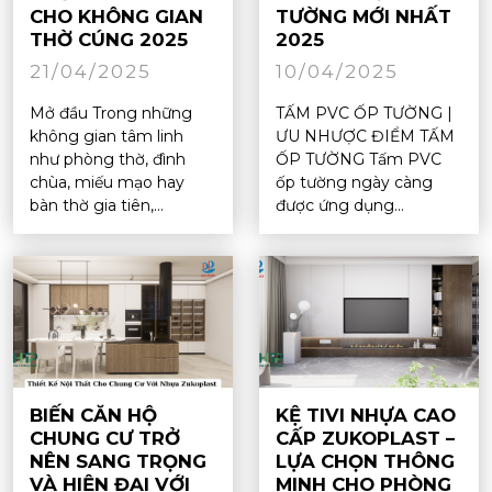
CHO KHÔNG GIAN
TƯỜNG MỚI NHẤT
THỜ CÚNG 2025
2025
21/04/2025
10/04/2025
Mở đầu Trong những
TẤM PVC ỐP TƯỜNG |
không gian tâm linh
ƯU NHƯỢC ĐIỂM TẤM
như phòng thờ, đình
ỐP TƯỜNG Tấm PVC
chùa, miếu mạo hay
ốp tường ngày càng
bàn thờ gia tiên,...
được ứng dụng...
BIẾN CĂN HỘ
KỆ TIVI NHỰA CAO
CHUNG CƯ TRỞ
CẤP ZUKOPLAST –
NÊN SANG TRỌNG
LỰA CHỌN THÔNG
VÀ HIỆN ĐẠI VỚI
MINH CHO PHÒNG