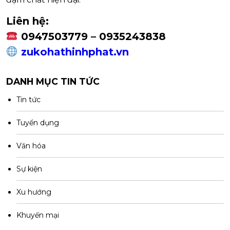
Liên hệ:
0947503779 – 0935243838
zukohathinhphat.vn
DANH MỤC TIN TỨC
Tin tức
Tuyển dụng
Văn hóa
Sự kiện
Xu hướng
Khuyến mại