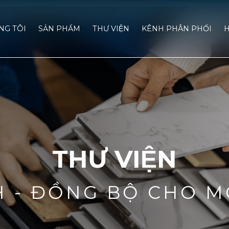
́NG TÔI
SẢN PHẨM
THƯ VIỆN
KÊNH PHÂN PHỐI
H
THƯ VIỆN
H - ĐỒNG BỘ CHO M