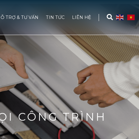
Ỗ TRỢ & TƯ VẤN
TIN TỨC
LIÊN HỆ
ỌI CÔNG TRÌNH