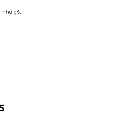
h như gỗ,
5