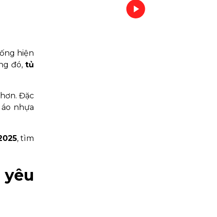
sống hiện
ớng đó,
tủ
 hơn. Đặc
n áo nhựa
2025
, tìm
 yêu