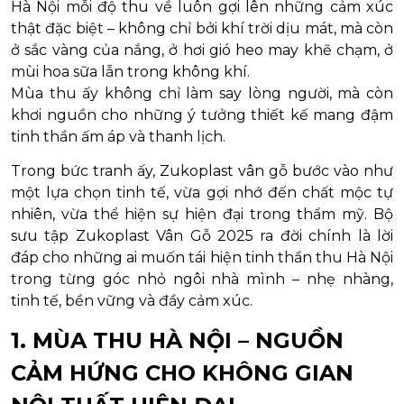
Hà Nội mỗi độ thu về luôn gợi lên những cảm xúc
thật đặc biệt – không chỉ bởi khí trời dịu mát, mà còn
ở sắc vàng của nắng, ở hơi gió heo may khẽ chạm, ở
mùi hoa sữa lẫn trong không khí.
Mùa thu ấy không chỉ làm say lòng người, mà còn
khơi nguồn cho những ý tưởng thiết kế mang đậm
tinh thần ấm áp và thanh lịch.
Trong bức tranh ấy, Zukoplast vân gỗ bước vào như
một lựa chọn tinh tế, vừa gợi nhớ đến chất mộc tự
nhiên, vừa thể hiện sự hiện đại trong thẩm mỹ. Bộ
sưu tập Zukoplast Vân Gỗ 2025 ra đời chính là lời
đáp cho những ai muốn tái hiện tinh thần thu Hà Nội
trong từng góc nhỏ ngôi nhà mình – nhẹ nhàng,
tinh tế, bền vững và đầy cảm xúc.
1. MÙA THU HÀ NỘI – NGUỒN
CẢM HỨNG CHO KHÔNG GIAN