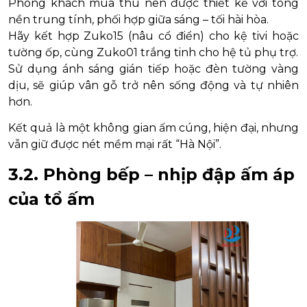
Phòng khách mùa thu nên được thiết kế với tông
nền trung tính, phối hợp giữa sáng – tối hài hòa.
Hãy kết hợp Zuko15 (nâu cổ điển) cho kệ tivi hoặc
tường ốp, cùng Zuko01 trắng tinh cho hệ tủ phụ trợ.
Sử dụng ánh sáng gián tiếp hoặc đèn tường vàng
dịu, sẽ giúp vân gỗ trở nên sống động và tự nhiên
hơn.
Kết quả là một không gian ấm cúng, hiện đại, nhưng
vẫn giữ được nét mềm mại rất “Hà Nội”.
3.2. Phòng bếp – nhịp đập ấm áp
của tổ ấm