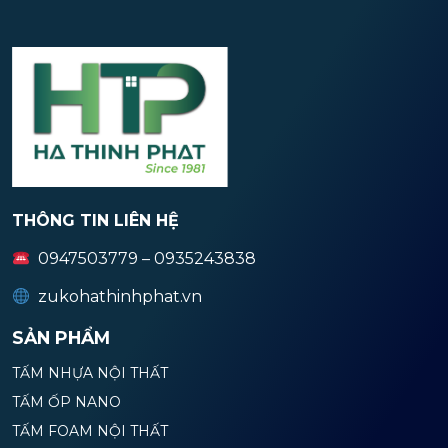
THÔNG TIN LIÊN HỆ
0947503779 – 0935243838
zukohathinhphat.vn
SẢN PHẨM
TẤM NHỰA NỘI THẤT
TẤM ỐP NANO
TẤM FOAM NỘI THẤT