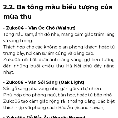
2.2. Ba tông màu biểu tượng của
mùa thu
• Zuko04 – Vân Óc Chó (Walnut)
Tông nâu sậm, ánh đỏ nhẹ, mang cảm giác trầm lắng
và sang trọng.
Thích hợp cho các không gian phòng khách hoặc tủ
trưng bày, nơi cần sự ấm cúng và đẳng cấp.
Zuko04 nổi bật dưới ánh sáng vàng, gợi liên tưởng
đến những buổi chiều thu Hà Nội phủ đầy nắng
nhạt.
• Zuko06 – Vân Sồi Sáng (Oak Light)
Sắc gỗ sáng pha vàng nhẹ, gần gũi và tự nhiên.
Phù hợp cho phòng ngủ, bàn học, hoặc tủ bếp nhỏ.
Zuko06 tạo cảm giác rộng rãi, thoáng đãng, đặc biệt
thích hợp với phong cách Bắc Âu (Scandinavian).
• Zuko15 – Gỗ Bắc Âu (Nordic Brown)