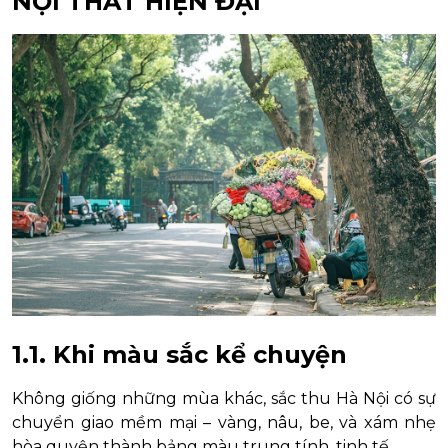
NỘI THẤT HIỆN ĐẠI
1.1. Khi màu sắc kể chuyện
Không giống những mùa khác, sắc thu Hà Nội có sự
chuyển giao mềm mại – vàng, nâu, be, và xám nhẹ
hòa quyện thành bảng màu trung tính, tinh tế.