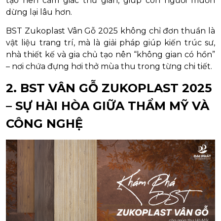
tạo nên cảm giác thư giãn, giúp con người muốn
dừng lại lâu hơn.
BST Zukoplast Vân Gỗ 2025 không chỉ đơn thuần là
vật liệu trang trí, mà là giải pháp giúp kiến trúc sư,
nhà thiết kế và gia chủ tạo nên “không gian có hồn”
– nơi chứa đựng hơi thở mùa thu trong từng chi tiết.
2. BST VÂN GỖ ZUKOPLAST 2025
– SỰ HÀI HÒA GIỮA THẨM MỸ VÀ
CÔNG NGHỆ