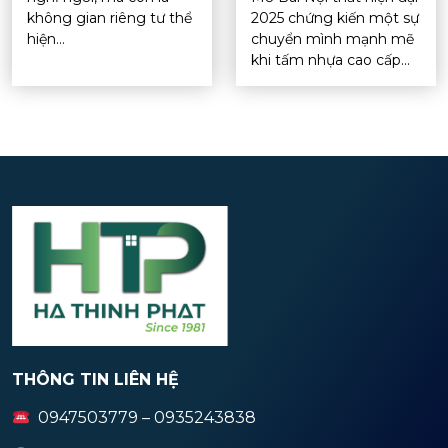
không gian riêng tư thể
2025 chứng kiến một sự
hiện...
chuyển mình mạnh mẽ
khi tấm nhựa cao cấp...
THÔNG TIN LIÊN HỆ
0947503779 – 0935243838