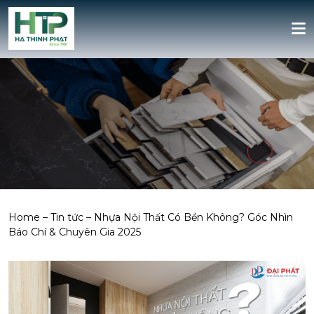
Home
–
Tin tức
–
Nhựa Nội Thất Có Bền Không? Góc Nhìn
Báo Chí & Chuyên Gia 2025