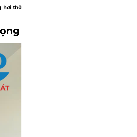
 hơi thở
rọng