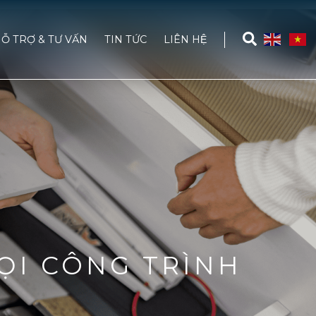
Ỗ TRỢ & TƯ VẤN
TIN TỨC
LIÊN HỆ
ỌI CÔNG TRÌNH