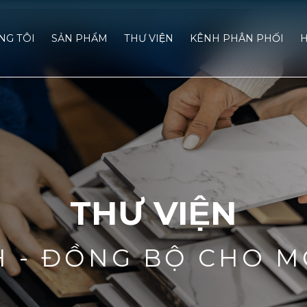
́NG TÔI
SẢN PHẨM
THƯ VIỆN
KÊNH PHÂN PHỐI
H
THƯ VIỆN
H - ĐỒNG BỘ CHO M