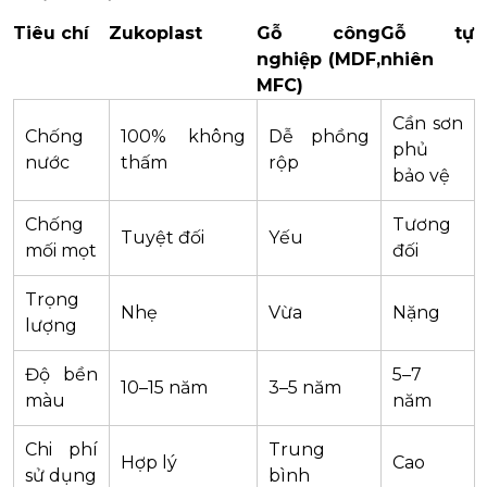
Tiêu chí
Zukoplast
Gỗ công
Gỗ tự
nghiệp (MDF,
nhiên
MFC)
Cần sơn
Chống
100% không
Dễ phồng
phủ
nước
thấm
rộp
bảo vệ
Chống
Tương
Tuyệt đối
Yếu
mối mọt
đối
Trọng
Nhẹ
Vừa
Nặng
lượng
Độ bền
5–7
10–15 năm
3–5 năm
màu
năm
Chi phí
Trung
Hợp lý
Cao
sử dụng
bình