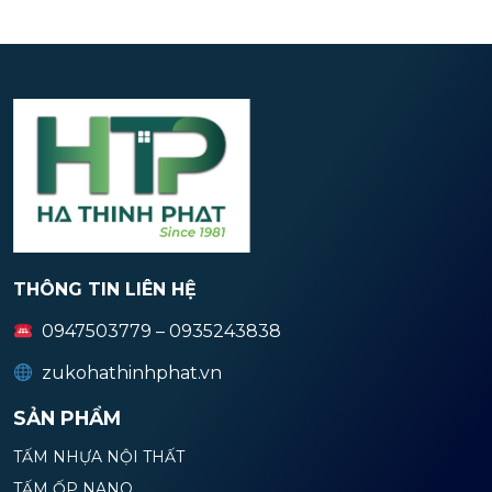
THÔNG TIN LIÊN HỆ
0947503779 – 0935243838
zukohathinhphat.vn
SẢN PHẨM
TẤM NHỰA NỘI THẤT
TẤM ỐP NANO