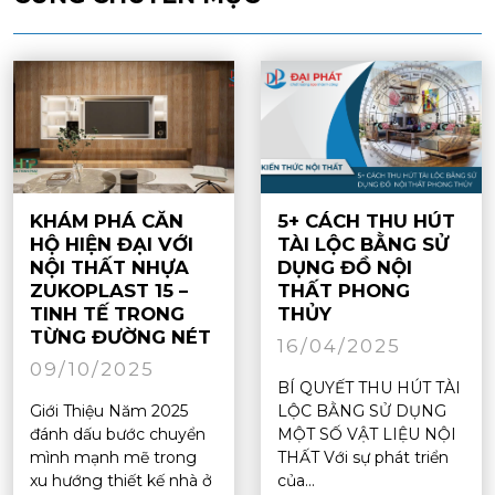
KHÁM PHÁ CĂN
5+ CÁCH THU HÚT
HỘ HIỆN ĐẠI VỚI
TÀI LỘC BẰNG SỬ
NỘI THẤT NHỰA
DỤNG ĐỒ NỘI
ZUKOPLAST 15 –
THẤT PHONG
TINH TẾ TRONG
THỦY
TỪNG ĐƯỜNG NÉT
16/04/2025
09/10/2025
BÍ QUYẾT THU HÚT TÀI
Giới Thiệu Năm 2025
LỘC BẰNG SỬ DỤNG
đánh dấu bước chuyển
MỘT SỐ VẬT LIỆU NỘI
mình mạnh mẽ trong
THẤT Với sự phát triển
xu hướng thiết kế nhà ở
của...