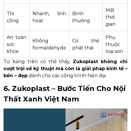
Mất
Thi
Nhanh, linh
Bình
thời
công
hoạt
thường
gian
An toàn
Phụ
Không
Có thể
sức
thuộc
formaldehyde
phát thải
khỏe
loại sơn
Từ bảng trên có thể thấy,
Zukoplast không chỉ
vượt trội về kỹ thuật mà còn là giải pháp kinh tế –
bền – đẹp
dành cho các công trình hiện đại.
6. Zukoplast – Bước Tiến Cho Nội
Thất Xanh Việt Nam