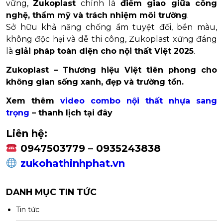
vững,
Zukoplast
chính là
điểm giao giữa công
nghệ, thẩm mỹ và trách nhiệm môi trường
.
Sở hữu khả năng chống ẩm tuyệt đối, bền màu,
không độc hại và dễ thi công, Zukoplast xứng đáng
là
giải pháp toàn diện cho nội thất Việt 2025
.
Zukoplast – Thương hiệu Việt tiên phong cho
không gian sống xanh, đẹp và trường tồn.
Xem thêm
video combo nội thất nhựa sang
trọng
– thanh lịch tại đây
Liên hệ:
0947503779 – 0935243838
zukohathinhphat.vn
DANH MỤC TIN TỨC
Tin tức