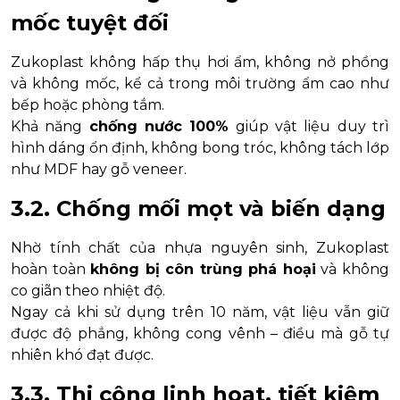
mốc tuyệt đối
Zukoplast không hấp thụ hơi ẩm, không nở phồng
và không mốc, kể cả trong môi trường ẩm cao như
bếp hoặc phòng tắm.
Khả năng
chống nước 100%
giúp vật liệu duy trì
hình dáng ổn định, không bong tróc, không tách lớp
như MDF hay gỗ veneer.
3.2. Chống mối mọt và biến dạng
Nhờ tính chất của nhựa nguyên sinh, Zukoplast
hoàn toàn
không bị côn trùng phá hoại
và không
co giãn theo nhiệt độ.
Ngay cả khi sử dụng trên 10 năm, vật liệu vẫn giữ
được độ phẳng, không cong vênh – điều mà gỗ tự
nhiên khó đạt được.
3.3. Thi công linh hoạt, tiết kiệm